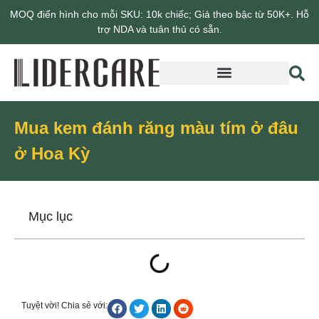
MOQ điển hình cho mỗi SKU: 10k chiếc; Giá theo bậc từ 50K+. Hỗ
trợ NDA và tuân thủ có sẵn.
Giới thiệu về Lidercare
Mua kem đánh răng màu tím ở đâu
ở Hoa Kỳ
Mục lục
Tuyệt vời! Chia sẻ với: