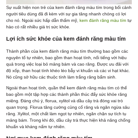
Sự xuất hiện non trẻ của kem đánh răng màu tím trong bối cảnh
người tiêu dùng đã đi kèm với sự gia tăng nhanh chóng có lợi
cho nó. Ngoài sức hấp dẫn thẩm mỹ,
kem đánh răng màu tím
tự
hào có rất nhiều giá trị sức khỏe.
Lợi ích sức khỏe của kem đánh răng màu tím
Thành phần của kem đánh răng màu tím thường bao gồm các
nguyên tố tự nhiên, bao gồm than hoạt tính, nổi tiếng với hiệu
quả trong việc loại bỏ mảng bám và cao răng. Được ưu đãi với
độ xốp, than hoạt tính khéo léo bẫy vi khuẩn và các vi hạt khác.
Nó cũng sở hữu các thuộc tính làm trắng răng bẩm sinh.
Ngoài than hoạt tính, quần thể kem đánh răng màu tím có thể
bao gồm một tập hợp các thành phần thúc đẩy sức khỏe răng
miệng. Đáng chú ý, florua, xylitol và dầu cây trà đóng vai trò
quan trọng. Florua tăng cường củng cố răng và ngăn ngừa sâu
răng. Xylitol, một chất làm ngọt tự nhiên, ngăn chặn sự tích tụ
mảng bám. Trong khi đó, dầu cây trà thực hiện khả năng chống
khuẩn và kháng nấm tự nhiên.