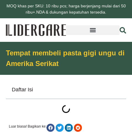
MOQ khas per SKU: 10 ribu pcs; harga berjenjang mulai dari 50
ribu+.NDA & dukungan kepatuhan tersedia.
Tempat membeli pasta gigi ungu di
Amerika Serikat
Daftar Isi
Luar biasa! Bagikan ke: