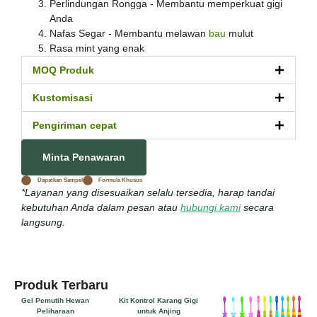
Perlindungan Rongga - Membantu memperkuat gigi
Anda
Nafas Segar - Membantu melawan
bau
mulut
Rasa mint yang enak
MOQ Produk
Kustomisasi
Pengiriman cepat
Minta Penawaran
Dapatkan Sampel
Formula Khusus
*Layanan yang disesuaikan selalu tersedia, harap tandai
kebutuhan Anda dalam pesan atau
hubungi kami
secara
langsung.
Produk Terbaru
Gel Pemutih Hewan
Kit Kontrol Karang Gigi
Peliharaan
untuk Anjing