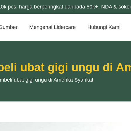
0k pcs; harga berperingkat daripada 50k+. NDA & soko
Sumber
Mengenai Lidercare
Hubungi Kami
li ubat gigi ungu di Am
beli ubat gigi ungu di Amerika Syarikat