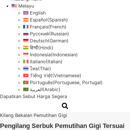
Melayu
English
Español
(
Spanish
)
Français
(
French
)
Русский
(
Russian
)
Deutsch
(
German
)
हिन्दी
(
Hindi
)
Indonesia
(
Indonesian
)
Italiano
(
Italian
)
ไทย
(
Thai
)
Tiếng Việt
(
Vietnamese
)
Português
(
Portuguese, Portugal
)
العربية
(
Arabic
)
Dapatkan Sebut Harga Segera
Kilang Bekalan Pemutihan Gigi
Pengilang Serbuk Pemutihan Gigi Tersuai