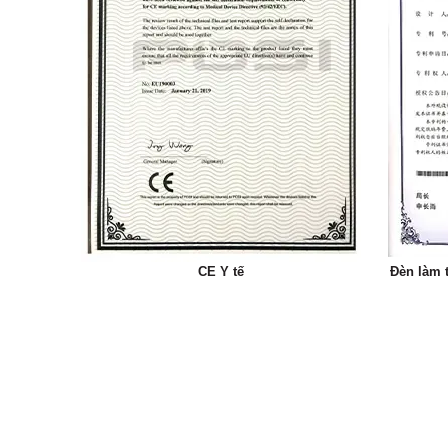
CE Y tế
Đèn làm 