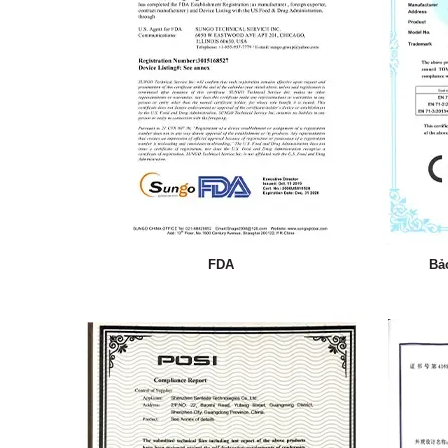
FDA
Bả