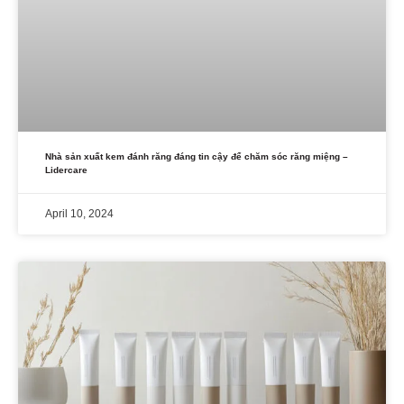
Nhà sản xuất kem đánh răng đáng tin cậy để chăm sóc răng miệng –
Lidercare
April 10, 2024