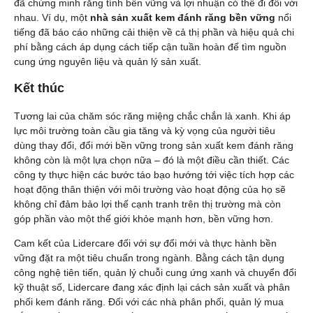
đã chứng minh rằng tính bền vững và lợi nhuận có thể đi đôi với
nhau. Ví dụ, một
nhà sản xuất kem đánh răng bền vững
nổi
tiếng đã báo cáo những cải thiện về cả thị phần và hiệu quả chi
phí bằng cách áp dụng cách tiếp cận tuần hoàn để tìm nguồn
cung ứng nguyên liệu và quản lý sản xuất.
Kết thúc
Tương lai của chăm sóc răng miệng chắc chắn là xanh. Khi áp
lực môi trường toàn cầu gia tăng và kỳ vọng của người tiêu
dùng thay đổi, đổi mới bền vững trong sản xuất kem đánh răng
không còn là một lựa chọn nữa – đó là một điều cần thiết. Các
công ty thực hiện các bước táo bạo hướng tới việc tích hợp các
hoạt động thân thiện với môi trường vào hoạt động của họ sẽ
không chỉ đảm bảo lợi thế cạnh tranh trên thị trường mà còn
góp phần vào một thế giới khỏe mạnh hơn, bền vững hơn.
Cam kết của Lidercare đối với sự đổi mới và thực hành bền
vững đặt ra một tiêu chuẩn trong ngành. Bằng cách tận dụng
công nghệ tiên tiến, quản lý chuỗi cung ứng xanh và chuyển đổi
kỹ thuật số, Lidercare đang xác định lại cách sản xuất và phân
phối kem đánh răng. Đối với các nhà phân phối, quản lý mua