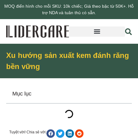
MOQ điển hình cho mỗi SKU: 10k chiếc; Giá theo bậc từ 50K+. Hỗ
trợ NDA và tuân thủ có sẵn.
Giới thiệu về Lidercare
Xu hướng sản xuất kem đánh răng
bền vững
Mục lục
Tuyệt vời! Chia sẻ với: