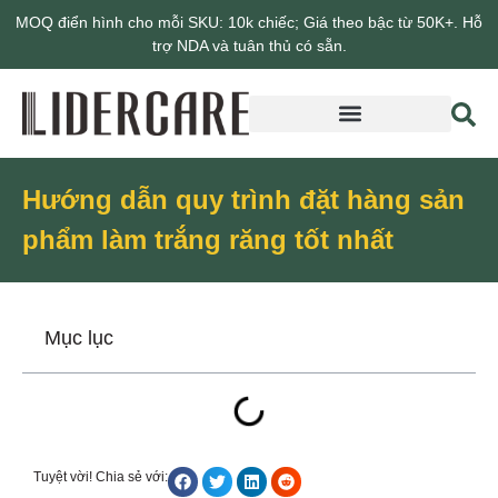
MOQ điển hình cho mỗi SKU: 10k chiếc; Giá theo bậc từ 50K+. Hỗ
trợ NDA và tuân thủ có sẵn.
Giới thiệu về Lidercare
Hướng dẫn quy trình đặt hàng sản
phẩm làm trắng răng tốt nhất
Mục lục
Tuyệt vời! Chia sẻ với: