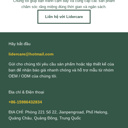
Chúng tôi giúp bạn tránh cạm bẫy và cung cấp các sản phẩm
chăm sóc răng miệng đúng thời gian và ngân sách.
Liên hệ với Lidercare
Hãy bắt đầu
lidercare@hotmail.com
Gửi cho chúng tôi yêu cầu sản phẩm hoặc tệp thiết kế của
bạn để nhận báo giá nhanh chóng và hỗ trợ mẫu từ nhóm
OEM / ODM của chúng tôi.
Địa chỉ & Điện thoại
+86-15986432834
ĐỊA CHỈ: Phòng 221 Số 22, Jianpengroad, Phố Helong,
Quảng Châu, Quảng Đông, Trung Quốc