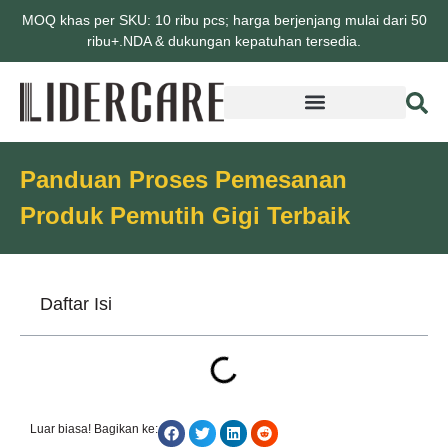
MOQ khas per SKU: 10 ribu pcs; harga berjenjang mulai dari 50
ribu+.NDA & dukungan kepatuhan tersedia.
Panduan Proses Pemesanan
Produk Pemutih Gigi Terbaik
Daftar Isi
Luar biasa! Bagikan ke: