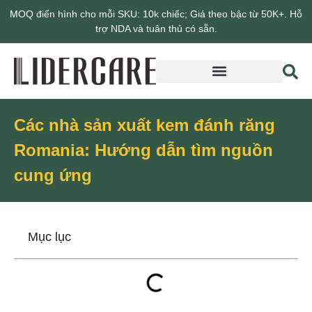
MOQ điển hình cho mỗi SKU: 10k chiếc; Giá theo bậc từ 50K+. Hỗ
trợ NDA và tuân thủ có sẵn.
Giới thiệu về Lidercare
Các nhà sản xuất kem đánh răng
Romania: Hướng dẫn tìm nguồn
cung ứng
Mục lục