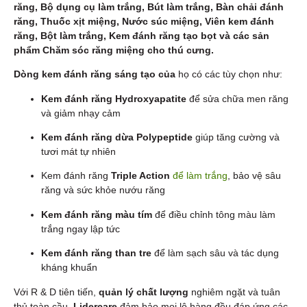
răng, Bộ dụng cụ làm trắng, Bút làm trắng, Bàn chải đánh
răng, Thuốc xịt miệng, Nước súc miệng, Viên kem đánh
răng, Bột làm trắng, Kem đánh răng tạo bọt và các sản
phẩm Chăm sóc răng miệng cho thú cưng.
Dòng kem đánh răng sáng tạo của
họ có các tùy chọn như:
Kem đánh răng Hydroxyapatite
để sửa chữa men răng
và giảm nhạy cảm
Kem đánh răng dừa Polypeptide
giúp tăng cường và
tươi mát tự nhiên
Kem đánh răng
Triple Action
để làm trắng
, bảo vệ sâu
răng và sức khỏe nướu răng
Kem đánh răng màu tím
để điều chỉnh tông màu làm
trắng ngay lập tức
Kem đánh răng than tre
để làm sạch sâu và tác dụng
kháng khuẩn
Với R & D tiên tiến,
quản lý chất lượng
nghiêm ngặt và tuân
thủ toàn cầu,
Lidercare
đảm bảo mọi lô hàng đều đáp ứng các