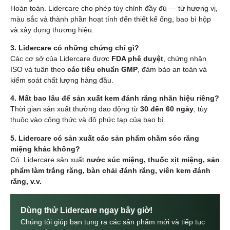
Hoàn toàn. Lidercare cho phép tùy chỉnh đầy đủ — từ hương vị,
màu sắc và thành phần hoạt tính đến thiết kế ống, bao bì hộp
và xây dựng thương hiệu.
3. Lidercare có những chứng chỉ gì?
Các cơ sở của Lidercare được
FDA phê duyệt
, chứng nhận
ISO và tuân theo
các tiêu chuẩn GMP
, đảm bảo an toàn và
kiểm soát chất lượng hàng đầu.
4. Mất bao lâu để sản xuất kem đánh răng nhãn hiệu riêng?
Thời gian sản xuất thường dao động từ
30 đến 60 ngày
, tùy
thuộc vào công thức và độ phức tạp của bao bì.
5. Lidercare có sản xuất các sản phẩm chăm sóc răng
miệng khác không?
Có. Lidercare sản xuất
nước súc miệng, thuốc xịt miệng, sản
phẩm làm trắng răng, bàn chải đánh răng, viên kem đánh
răng, v.v.
Dùng thử Lidercare ngay bây giờ!
Chúng tôi giúp bạn tung ra các sản phẩm mới và tiếp tục