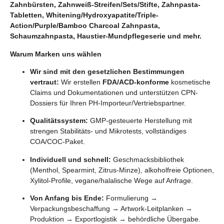
Zahnbürsten, Zahnweiß-Streifen/Sets/Stifte, Zahnpasta-
Tabletten, Whitening/Hydroxyapatite/Triple-
Action/Purple/Bamboo Charcoal Zahnpasta,
Schaumzahnpasta, Haustier-Mundpflegeserie und mehr.
Warum Marken uns wählen
Wir sind mit den gesetzlichen Bestimmungen
vertraut:
Wir erstellen
FDA/ACD-konforme
kosmetische
Claims und Dokumentationen und unterstützen CPN-
Dossiers für Ihren PH-Importeur/Vertriebspartner.
Qualitätssystem:
GMP-gesteuerte Herstellung mit
strengen Stabilitäts- und Mikrotests, vollständiges
COA/COC-Paket.
Individuell und schnell:
Geschmacksbibliothek
(Menthol, Spearmint, Zitrus-Minze), alkoholfreie Optionen,
Xylitol-Profile, vegane/halalische Wege auf Anfrage.
Von Anfang bis Ende:
Formulierung →
Verpackungsbeschaffung → Artwork-Leitplanken →
Produktion → Exportlogistik → behördliche Übergabe.