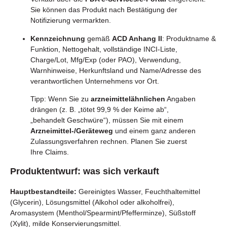
Sie können das Produkt nach Bestätigung der
Notifizierung vermarkten.
Kennzeichnung
gemäß
ACD Anhang II
: Produktname &
Funktion, Nettogehalt, vollständige INCI-Liste,
Charge/Lot, Mfg/Exp (oder PAO), Verwendung,
Warnhinweise, Herkunftsland und Name/Adresse des
verantwortlichen Unternehmens vor Ort.
Tipp: Wenn Sie zu
arzneimittelähnlichen
Angaben
drängen (z. B. „tötet 99,9 % der Keime ab“,
„behandelt Geschwüre“), müssen Sie mit einem
Arzneimittel-/Geräteweg
und einem ganz anderen
Zulassungsverfahren rechnen. Planen Sie zuerst
Ihre Claims.
Produktentwurf: was sich verkauft
Hauptbestandteile:
Gereinigtes Wasser, Feuchthaltemittel
(Glycerin), Lösungsmittel (Alkohol oder alkoholfrei),
Aromasystem (Menthol/Spearmint/Pfefferminze), Süßstoff
(Xylit), milde Konservierungsmittel.