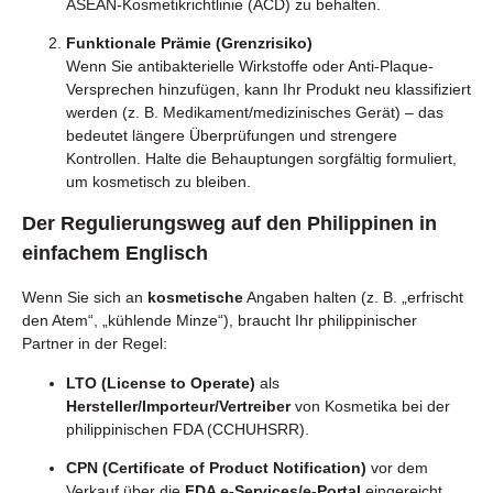
ASEAN-Kosmetikrichtlinie (ACD) zu behalten.
Funktionale Prämie (Grenzrisiko)
Wenn Sie antibakterielle Wirkstoffe oder Anti-Plaque-
Versprechen hinzufügen, kann Ihr Produkt neu klassifiziert
werden (z. B. Medikament/medizinisches Gerät) – das
bedeutet längere Überprüfungen und strengere
Kontrollen. Halte die Behauptungen sorgfältig formuliert,
um kosmetisch zu bleiben.
Der Regulierungsweg auf den Philippinen in
einfachem Englisch
Wenn Sie sich an
kosmetische
Angaben halten (z. B. „erfrischt
den Atem“, „kühlende Minze“), braucht Ihr philippinischer
Partner in der Regel:
LTO (License to Operate)
als
Hersteller/Importeur/Vertreiber
von Kosmetika bei der
philippinischen FDA (CCHUHSRR).
CPN (Certificate of Product Notification)
vor dem
Verkauf über die
FDA e-Services/e-Portal
eingereicht.