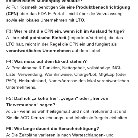
kosmetisches Mundspray verkaufe?
A: Für Kosmetik benötigen Sie eine
Produktbenachrichtigung
(CPN)
über das FDA-E-Portal – nicht über die Vorzulassung –
sowie ein lokales Unternehmen mit
LTO
.
F3: Wer reicht die CPN ein, wenn ich im Ausland fertige?
A: Ihre
philippinische Einheit
(Importeur/Vertrieb), die das
LTO hält, reicht in der Regel die CPN ein und fungiert als
verantwortliches Unternehmen
auf dem Label.
F4: Was muss auf dem Etikett stehen?
A: Produktname & Funktion, Nettogehalt, vollständige INCI-
Liste, Verwendung, Warnhinweise, Charge/Lot, Mfg/Exp (oder
PAO), Herkunftsland, Name/Adresse des lokal verantwortlichen
Unternehmens.
F5: Darf ich „alkoholfrei“, „vegan“ oder „frei von
Tierversuchen“ sagen?
A: Ja - wenn es wahrheitsgemäß und nicht irreführend ist und
Sie die ACD-Kennzeichnungs- und Inhaltsstoffregeln einhalten.
F6: Wie lange dauert die Benachrichtigung?
A: Die Zeitpläne variieren je nach Warteschlangen- und