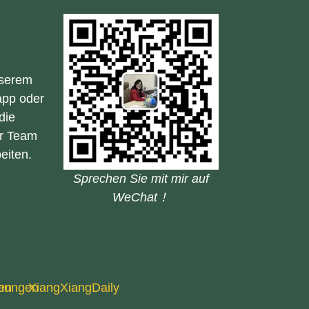
nserem
app oder
die
er Team
eiten.
Sprechen Sie mit mir auf
WeChat！
mungen
en
XiangXiangDaily