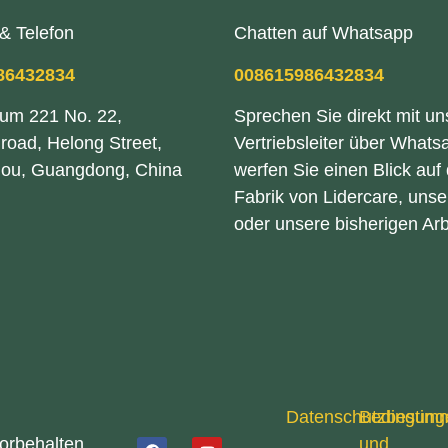
& Telefon
Chatten auf Whatsapp
86432834
008615986432834
um 221 No. 22,
Sprechen Sie direkt mit u
road, Helong Street,
Vertriebsleiter über Whats
ou, Guangdong, China
werfen Sie einen Blick auf 
Fabrik von Lidercare, uns
oder unsere bisherigen Arb
Datenschutzbestim
Bedingung
vorbehalten
und