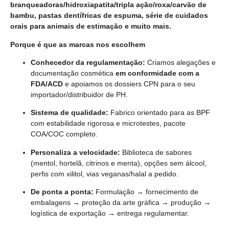
branqueadoras/hidroxiapatita/tripla ação/roxa/carvão de
bambu, pastas dentífricas de espuma, série de cuidados
orais para animais de estimação e muito mais.
Porque é que as marcas nos escolhem
Conhecedor da regulamentação:
Criamos alegações e
documentação cosmética
em conformidade com a
FDA/ACD
e apoiamos os dossiers CPN para o seu
importador/distribuidor de PH.
Sistema de qualidade:
Fabrico orientado para as BPF
com estabilidade rigorosa e microtestes, pacote
COA/COC completo.
Personaliza a velocidade:
Biblioteca de sabores
(mentol, hortelã, citrinos e menta), opções sem álcool,
perfis com xilitol, vias veganas/halal a pedido.
De ponta a ponta:
Formulação → fornecimento de
embalagens → proteção da arte gráfica → produção →
logística de exportação → entrega regulamentar.