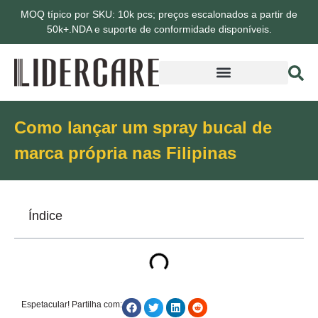
MOQ típico por SKU: 10k pcs; preços escalonados a partir de
50k+.NDA e suporte de conformidade disponíveis.
Como lançar um spray bucal de
marca própria nas Filipinas
Índice
Espetacular! Partilha com: