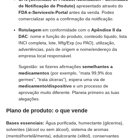
de Notificação de Produto)
apresentado através do
FDA e-Services/e-Portal
antes da venda. Podes
comercializar após a confirmação da notificação.
Rotulagem
em conformidade com o
Apêndice II da
DAC
: nome e função do produto, conteúdo líquido, lista
INCI completa, lote, Mfg/Exp (ou PAO), utilização,
advertências, país de origem e nome/endereço da
empresa local responsável.
Sugestão: se fizeres afirmações
semelhantes a
medicamentos
(por exemplo, “mata 99,9% dos
germes”, “trata úlceras”), espera uma via de
medicamento/dispositivo
e um processo de
aprovação muito diferente. Planeia primeiro as tuas
alegações.
Plano de produto: o que vende
Bases essenciais:
Água purificada, humectante (glicerina),
solventes (álcool ou sem álcool), sistema de aromas
(mentol/hortelã/menta), edulcorante (xilitol), conservantes