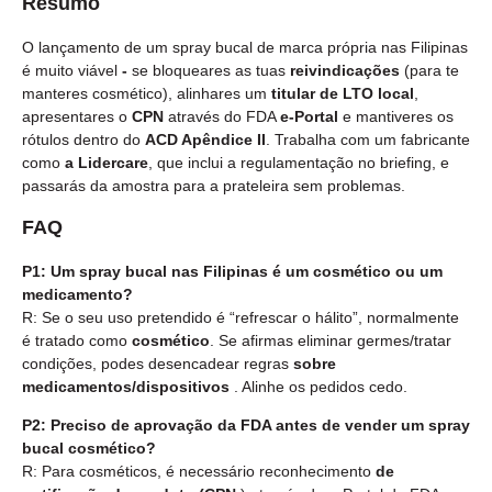
Resumo
O lançamento de um spray bucal de marca própria nas Filipinas
é muito viável
-
se bloqueares as tuas
reivindicações
(para te
manteres cosmético), alinhares um
titular de LTO local
,
apresentares o
CPN
através do FDA
e-Portal
e mantiveres os
rótulos dentro do
ACD Apêndice II
. Trabalha com um fabricante
como
a Lidercare
, que inclui a regulamentação no briefing, e
passarás da amostra para a prateleira sem problemas.
FAQ
P1: Um spray bucal nas Filipinas é um cosmético ou um
medicamento?
R: Se o seu uso pretendido é “refrescar o hálito”, normalmente
é tratado como
cosmético
. Se afirmas eliminar germes/tratar
condições, podes desencadear regras
sobre
medicamentos/dispositivos
. Alinhe os pedidos cedo.
P2: Preciso de aprovação da FDA antes de vender um spray
bucal cosmético?
R: Para cosméticos, é necessário reconhecimento
de