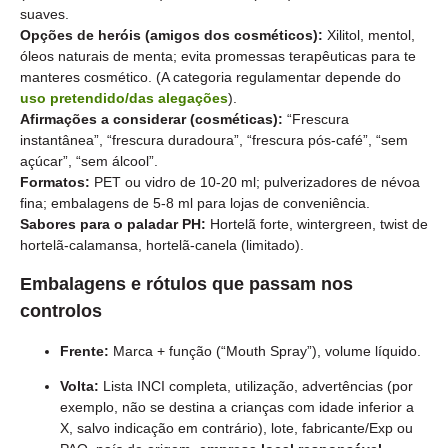
suaves.
Opções de heróis (amigos dos cosméticos):
Xilitol, mentol,
óleos naturais de menta; evita promessas terapêuticas para te
manteres cosmético. (A categoria regulamentar depende do
uso pretendido/das alegações
).
Afirmações a considerar (cosméticas):
“Frescura
instantânea”, “frescura duradoura”, “frescura pós-café”, “sem
açúcar”, “sem álcool”.
Formatos:
PET ou vidro de 10-20 ml; pulverizadores de névoa
fina; embalagens de 5-8 ml para lojas de conveniência.
Sabores para o paladar PH:
Hortelã forte, wintergreen, twist de
hortelã-calamansa, hortelã-canela (limitado).
Embalagens e rótulos que passam nos
controlos
Frente:
Marca + função (“Mouth Spray”), volume líquido.
Volta:
Lista INCI completa, utilização, advertências (por
exemplo, não se destina a crianças com idade inferior a
X, salvo indicação em contrário), lote, fabricante/Exp ou