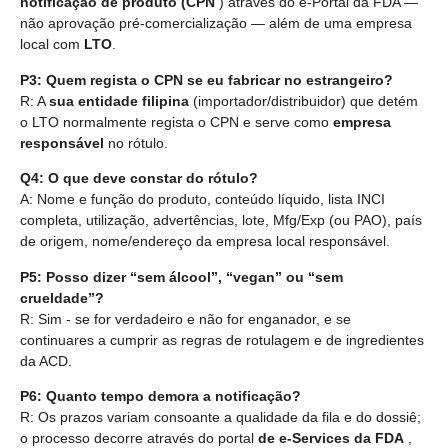
notificação de produto (CPN
) através do e-Portal da FDA —
não aprovação pré-comercialização — além de uma empresa
local com
LTO
.
P3: Quem regista o CPN se eu fabricar no estrangeiro?
R: A
sua entidade filipina
(importador/distribuidor) que detém
o LTO normalmente regista o CPN e serve como
empresa
responsável
no rótulo.
Q4: O que deve constar do rótulo?
A: Nome e função do produto, conteúdo líquido, lista INCI
completa, utilização, advertências, lote, Mfg/Exp (ou PAO), país
de origem, nome/endereço da empresa local responsável.
P5: Posso dizer “sem álcool”, “vegan” ou “sem
crueldade”?
R: Sim - se for verdadeiro e não for enganador, e se
continuares a cumprir as regras de rotulagem e de ingredientes
da ACD.
P6: Quanto tempo demora a notificação?
R: Os prazos variam consoante a qualidade da fila e do dossiê;
o processo decorre através do portal
de e-Services da FDA
,