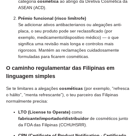
categoria
cosmética
ao abrigo da Diretiva Cosmética da
ASEAN (ACD).
Prémio funcional (risco limítrofe)
Se adicionar ativos antibacterianos ou alegações anti-
placa, o seu produto pode ser reclassificado (por
exemplo, medicamento/dispositivo médico) — o que
significa uma revisão mais longa e controlos mais
rigorosos. Mantém as reclamações cuidadosamente
formuladas para ficarem cosméticas.
O caminho regulamentar das Filipinas em
linguagem simples
Se te limitares a alegações
cosméticas
(por exemplo, “refresca
o hálito”, “menta refrescante”), o teu parceiro das Filipinas
normalmente precisa:
LTO (License to Operate)
como
fabricante/importador/distribuidor
de cosméticos junto
da FDA das Filipinas (CCHUHSRR).
CPN (Certificate of Product Notification - Certificado