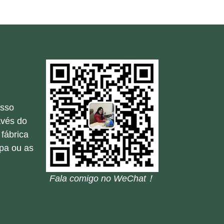
osso
avés do
fábrica
ipa ou as
Fala comigo no WeChat！