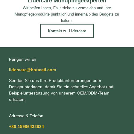
Lidercare Mundpflegeexperten
Wir helfen Ihnen, Fallstricke zu vermeiden und Ihre
Mundpflegeprodukte pünktlich und innerhalb des Budgets zu
liefern.
Kontakt zu Lidercare
Fangen wir an
lidercare@hotmail.com
Senden Sie uns Ihre Produktanforderungen oder
Designunterlagen, damit Sie ein schnelles Angebot und
Beispielunterstützung von unserem OEM/ODM-Team
erhalten.
Adresse & Telefon
+86-15986432834