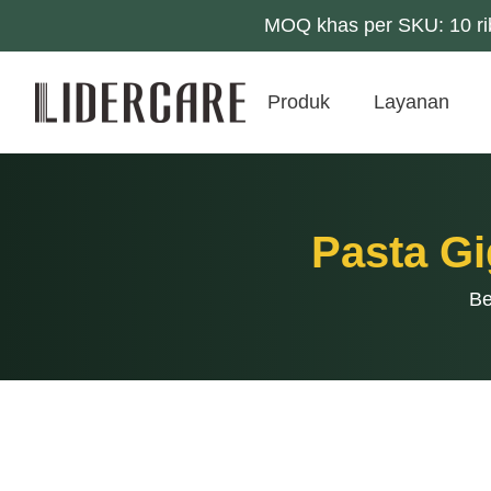
MOQ khas per SKU: 10 rib
Produk
Layanan
Pasta G
Be