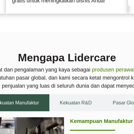
gratis untuk meningkatkan bisnis Anda!
Mengapa Lidercare
at dan pengalaman yang kaya sebagai
produsen perawat
uhan pasar global, dan kami secara ketat mengontrol 
an penjualan yang luas di seluruh dunia dan dapat meny
kuatan Manufaktur
Kekuatan R&D
Pasar Glo
Kemampuan Manufaktur 