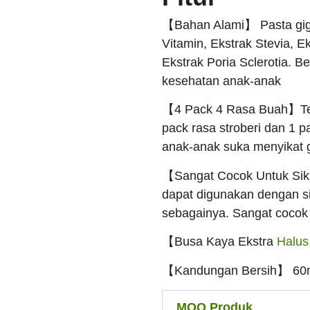
【Bahan Alami】 Pasta gigi 
Vitamin, Ekstrak Stevia, E
Ekstrak Poria Sclerotia. B
kesehatan anak-anak
【4 Pack 4 Rasa Buah】Terda
pack rasa stroberi dan 1
anak-anak suka menyikat g
【Sangat Cocok Untuk Sika
dapat digunakan dengan sik
sebagainya. Sangat cocok
【Busa Kaya Ekstra
Halus
【Kandungan Bersih】 60ml (
MOQ Produk