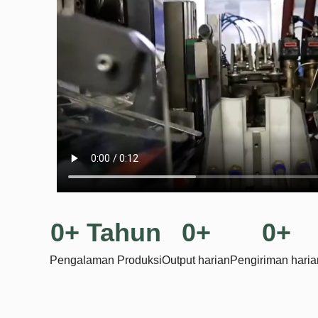
0
+ Tahun
0
+
0
+
Pengalaman Produksi
Output harian
Pengiriman haria