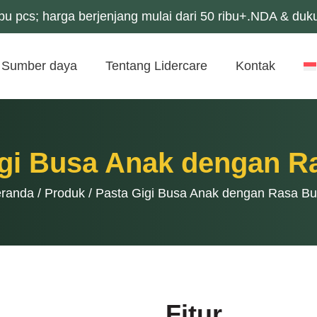
u pcs; harga berjenjang mulai dari 50 ribu+.NDA & duk
Sumber daya
Tentang Lidercare
Kontak
igi Busa Anak dengan R
randa
/
Produk
/
Pasta Gigi Busa Anak dengan Rasa B
Fitur