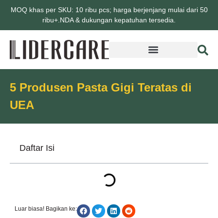
MOQ khas per SKU: 10 ribu pcs; harga berjenjang mulai dari 50
ribu+.NDA & dukungan kepatuhan tersedia.
5 Produsen Pasta Gigi Teratas di
UEA
Daftar Isi
Luar biasa! Bagikan ke: