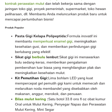
kontrak perawatan mulut
dan telah bekerja sama dengan
jaringan toko gigi, proyek pemerintah, supermarket, toko hewan
peliharaan, dll. Membantu Anda meluncurkan produk baru untuk
mencapai pertumbuhan bisnis!
Produk Populer
Pasta Gigi Kelapa Polipeptida:
Formula inovatif ini
membantu
memperkuat enamel gigi
, meningkatkan
kesehatan gusi, dan memberikan perlindungan gigi
berlubang yang efektif.
Sikat gigi
berbulu
lembut:
Sikat gigi ini menawarkan
bulu sedang-keras, memberikan pengalaman
pembersihan luar biasa yang menghilangkan plak dan
meningkatkan kesehatan mulut.
Kit Pemutihan Gigi:
Lima bohlam LED yang kuat
mempercepat gel pemutih gigi kami untuk memecah dan
melarutkan noda membandel yang disebabkan oleh
makanan, anggur, merokok, dan penuaan.
Bilas mulut kering
:
Satu botol 33.8 ons fl oz obat kumur
Oral untuk Mulut Kering, Penyegar Napas dan Perawatan
Mulut Kering, Mint Segar