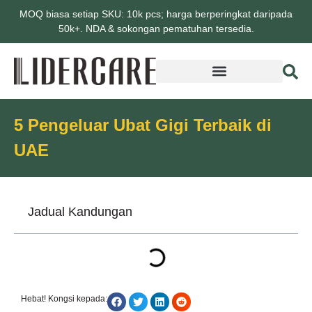
MOQ biasa setiap SKU: 10k pcs; harga berperingkat daripada
50k+. NDA & sokongan pematuhan tersedia.
5 Pengeluar Ubat Gigi Terbaik di
UAE
Jadual Kandungan
Hebat! Kongsi kepada: