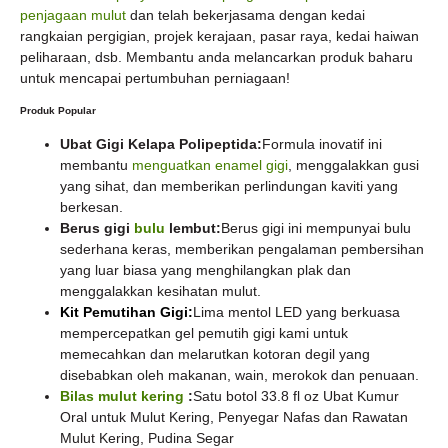
penjagaan mulut
dan telah bekerjasama dengan kedai
rangkaian pergigian, projek kerajaan, pasar raya, kedai haiwan
peliharaan, dsb. Membantu anda melancarkan produk baharu
untuk mencapai pertumbuhan perniagaan!
Produk Popular
Ubat Gigi Kelapa Polipeptida:
Formula inovatif ini
membantu
menguatkan enamel gigi
, menggalakkan gusi
yang sihat, dan memberikan perlindungan kaviti yang
berkesan.
Berus gigi
bulu
lembut:
Berus gigi ini mempunyai bulu
sederhana keras, memberikan pengalaman pembersihan
yang luar biasa yang menghilangkan plak dan
menggalakkan kesihatan mulut.
Kit Pemutihan Gigi:
Lima mentol LED yang berkuasa
mempercepatkan gel pemutih gigi kami untuk
memecahkan dan melarutkan kotoran degil yang
disebabkan oleh makanan, wain, merokok dan penuaan.
Bilas mulut kering
:
Satu botol 33.8 fl oz Ubat Kumur
Oral untuk Mulut Kering, Penyegar Nafas dan Rawatan
Mulut Kering, Pudina Segar