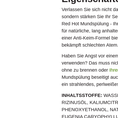
Verlassen Sie sich nicht 
sondern stärken Sie Ihr S
Red Hot Mundspülung - Ih
für natürliche, lang anhal
einer Anti-Keim-Formel bi
bekämpft schlechten Atem
Haben Sie Angst vor eine
verwenden? Das muss nicht 
ohne zu brennen oder
Ihr
Mundspülung beseitigt auc
ein strahlendes, perlweiße
INHALTSSTOFFE:
WASSE
RIZINUSÖL, KALIUMCIT
PHENOXYETHANOL, NAT
EUGENIA CARYOPHYLLU