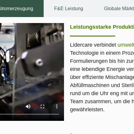
Stromerzeugung
F&E Leistung
Globale Märkt
Leistungsstarke Produkt
Lidercare verbindet
umwelt
Technologie in einem Pro
Formulierungen bis hin zu
eine lebendige Energie ver
über effiziente Mischanl
Abfüllmaschinen und Steril
rund um die Uhr eng mit u
Team zusammen, um die he
gewährleisten.