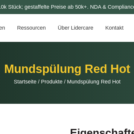
k Stück; gestaffelte Preise ab 50k+. NDA & Compliance
gen
Ressourcen
Über Lidercare
Kontakt
Mundspülung Red Hot
Startseite
/
Produkte
/
Mundspülung Red Hot
Eigenschaft