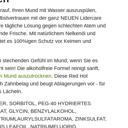
darauf, Ihren Mund mit Wasser auszuspülen,
elbstvertrauen mit der ganz NEUEN Lidercare
re tägliche Lösung gegen schlechten Atem und
tende Frische. Mit natürlichem Nelkenöl und
etet es 100%igen Schutz vor Keimen und
.
m stechenden Gefühl im Mund, wenn Sie es
sein! Die alkoholfreie Formel reinigt sanft,
en Mund auszutrocknen
. Diese Red Hot
h Zahnbelag und beugt Ablagerungen vor - für
s Lächeln.
R, SORBITOL, PEG-40 HYDRIERTES
RAT, GLYCIN, BENZYLALKOHOL,
RIUMLAURYLSULFATAROMA, ZINKSULFAT,
S LEAFOIL, NATRIUMFLUORID,