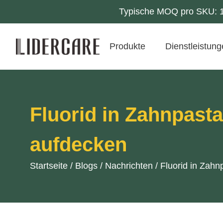
Typische MOQ pro SKU: 10
Produkte
Dienstleistun
Fluorid in Zahnpast
aufdecken
Startseite
/
Blogs
/
Nachrichten
/
Fluorid in Zahn