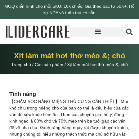
MOQ điển hình cho mỗi SKU: 10k chiếc; Giá theo bậc từ 50K+. Hỗ
trợ NDA và tuân thủ có sẵn.
Giới thiệu về Lidercare
Xịt làm mát hơi thở mèo &; chó
Trang chủ
/
Các sản phẩm
/
Xịt làm mát hơi thở mèo &; chó
Tính năng
【CHĂM SÓC RĂNG MIỆNG THÚ CƯNG CẦN THIẾT】 Mùi
khó chịu trong miệng chó của bạn có thể là dấu hiệu của các
vấn đề sức khỏe tiềm ẩn. Theo các chuyên gia thú y, đáng
kinh ngạc là 80% chó và 70% mèo trên ba tuổi gặp các vấn
đề về nha chu. Đánh răng hàng ngày rất được khuyến khích,
nhưng chúng tôi hiểu những thách thức mà chủ sở hữu vật