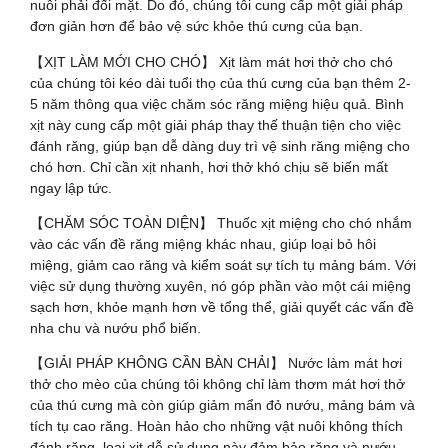
nuôi phải đối mặt. Do đó, chúng tôi cung cấp một giải pháp
đơn giản hơn để bảo vệ sức khỏe thú cưng của bạn.
【XỊT LÀM MỚI CHO CHÓ】 Xịt làm mát hơi thở cho chó
của chúng tôi kéo dài tuổi thọ của thú cưng của bạn thêm 2-
5 năm thông qua việc chăm sóc răng miệng hiệu quả. Bình
xịt này cung cấp một giải pháp thay thế thuận tiện cho việc
đánh răng, giúp bạn dễ dàng duy trì vệ sinh răng miệng cho
chó hơn. Chỉ cần xịt nhanh, hơi thở khó chịu sẽ biến mất
ngay lập tức.
【CHĂM SÓC TOÀN DIỆN】 Thuốc xịt miệng cho chó nhắm
vào các vấn đề răng miệng khác nhau, giúp loại bỏ hôi
miệng, giảm cao răng và kiểm soát sự tích tụ mảng bám. Với
việc sử dụng thường xuyên, nó góp phần vào một cái miệng
sạch hơn, khỏe mạnh hơn về tổng thể, giải quyết các vấn đề
nha chu và nướu phổ biến.
【GIẢI PHÁP KHÔNG CẦN BÀN CHẢI】 Nước làm mát hơi
thở cho mèo của chúng tôi không chỉ làm thơm mát hơi thở
của thú cưng mà còn giúp giảm mẩn đỏ nướu, mảng bám và
tích tụ cao răng. Hoàn hảo cho những vật nuôi không thích
đánh răng, loại xịt dễ sử dụng này đảm bảo răng và nướu