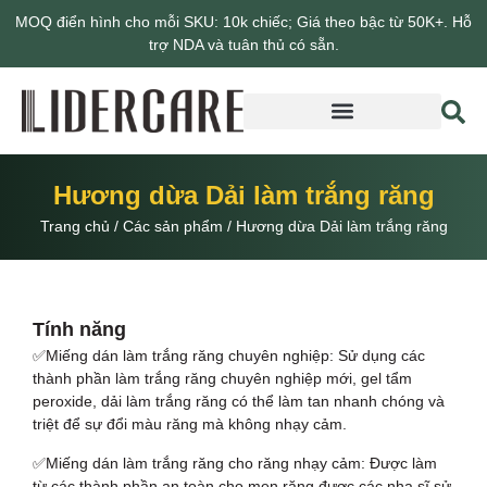
MOQ điển hình cho mỗi SKU: 10k chiếc; Giá theo bậc từ 50K+. Hỗ
trợ NDA và tuân thủ có sẵn.
Giới thiệu về Lidercare
Hương dừa Dải làm trắng răng
Trang chủ
/
Các sản phẩm
/
Hương dừa Dải làm trắng răng
Tính năng
✅Miếng dán làm trắng răng chuyên nghiệp: Sử dụng các
thành phần làm trắng răng chuyên nghiệp mới, gel tẩm
peroxide, dải làm trắng răng có thể làm tan nhanh chóng và
triệt để sự đổi màu răng mà không nhạy cảm.
✅Miếng dán làm trắng răng cho răng nhạy cảm: Được làm
từ các thành phần an toàn cho men răng được các nha sĩ sử