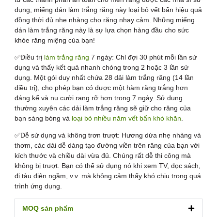
dụng, miếng dán làm trắng răng này loại bỏ vết bẩn hiệu quả
đồng thời đủ nhẹ nhàng cho răng nhạy cảm. Những miếng
dán làm trắng răng này là sự lựa chọn hàng đầu cho sức
khỏe răng miệng của bạn!
✅Điều trị
làm trắng răng
7 ngày: Chỉ đợi 30 phút mỗi lần sử
dụng và thấy kết quả nhanh chóng trong 2 hoặc 3 lần sử
dụng. Một gói duy nhất chứa 28 dải làm trắng răng (14 lần
điều trị), cho phép bạn có được một hàm răng trắng hơn
đáng kể và nụ cười rạng rỡ hơn trong 7 ngày. Sử dụng
thường xuyên các dải làm trắng răng sẽ giữ cho răng của
bạn sáng bóng và
loại bỏ nhiều năm vết bẩn khó khăn
.
✅Dễ sử dụng và không trơn trượt: Hương dừa nhẹ nhàng và
thơm, các dải dễ dàng tạo đường viền trên răng của bạn với
kích thước và chiều dài vừa đủ. Chúng rất dễ thi công mà
không bị trượt. Bạn có thể sử dụng nó khi xem TV, đọc sách,
đi tàu điện ngầm, v.v. mà không cảm thấy khó chịu trong quá
trình ứng dụng.
MOQ sản phẩm