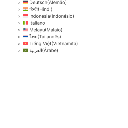
Deutsch
(
Alemão
)
हिन्दी
(
Hindi
)
Indonesia
(
Indonésio
)
Italiano
Melayu
(
Malaio
)
ไทย
(
Tailandês
)
Tiếng Việt
(
Vietnamita
)
العربية
(
Árabe
)