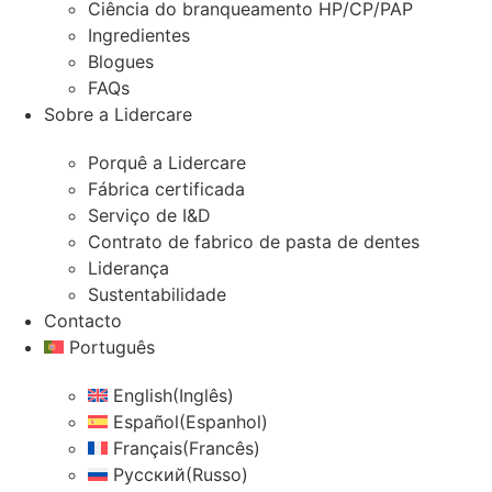
Ciência do branqueamento HP/CP/PAP
Ingredientes
Blogues
FAQs
Sobre a Lidercare
Porquê a Lidercare
Fábrica certificada
Serviço de I&D
Contrato de fabrico de pasta de dentes
Liderança
Sustentabilidade
Contacto
Português
English
(
Inglês
)
Español
(
Espanhol
)
Français
(
Francês
)
Русский
(
Russo
)