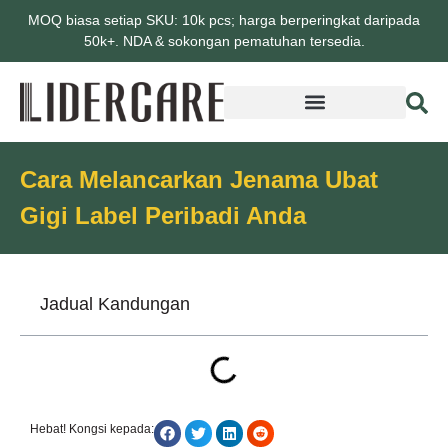
MOQ biasa setiap SKU: 10k pcs; harga berperingkat daripada
50k+. NDA & sokongan pematuhan tersedia.
Cara Melancarkan Jenama Ubat
Gigi Label Peribadi Anda
Jadual Kandungan
Hebat! Kongsi kepada: