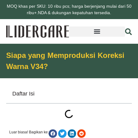
MOQ khas per SKU: 10 ribu pcs; harga berjenjang mulai dari 50
ribu+.NDA & dukungan kepatuhan tersedia.
Siapa yang Memproduksi Koreksi
Warna V34?
Daftar Isi
Luar biasa! Bagikan ke: