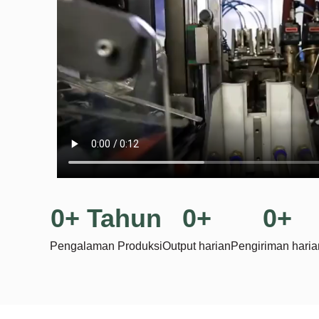
0
+ Tahun
0
+
0
+
Pengalaman Produksi
Output harian
Pengiriman haria