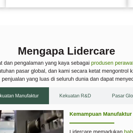
Mengapa Lidercare
at dan pengalaman yang kaya sebagai
produsen perawat
uhan pasar global, dan kami secara ketat mengontrol 
an penjualan yang luas di seluruh dunia dan dapat meny
kuatan Manufaktur
Kekuatan R&D
Pasar Glo
Kemampuan Manufaktur 
Lidercare memadukan
bah