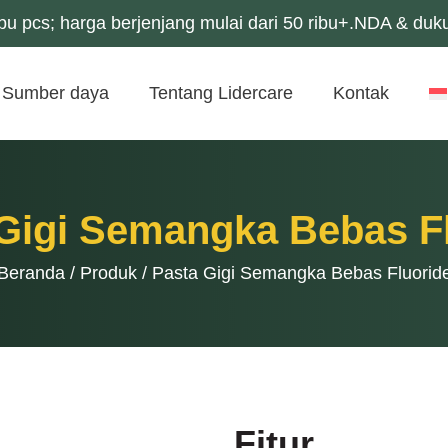
u pcs; harga berjenjang mulai dari 50 ribu+.NDA & duk
Sumber daya
Tentang Lidercare
Kontak
Gigi Semangka Bebas F
Beranda
/
Produk
/
Pasta Gigi Semangka Bebas Fluorid
Fitur