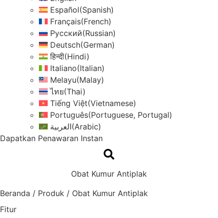
Español
(
Spanish
)
Français
(
French
)
Русский
(
Russian
)
Deutsch
(
German
)
हिन्दी
(
Hindi
)
Italiano
(
Italian
)
Melayu
(
Malay
)
ไทย
(
Thai
)
Tiếng Việt
(
Vietnamese
)
Português
(
Portuguese, Portugal
)
العربية
(
Arabic
)
Dapatkan Penawaran Instan
Obat Kumur Antiplak
Beranda
/
Produk
/
Obat Kumur Antiplak
Fitur