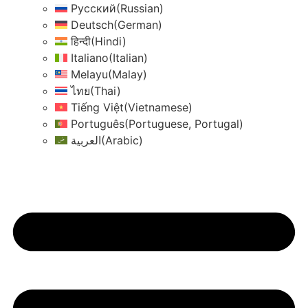
Русский
(
Russian
)
Deutsch
(
German
)
हिन्दी
(
Hindi
)
Italiano
(
Italian
)
Melayu
(
Malay
)
ไทย
(
Thai
)
Tiếng Việt
(
Vietnamese
)
Português
(
Portuguese, Portugal
)
العربية
(
Arabic
)