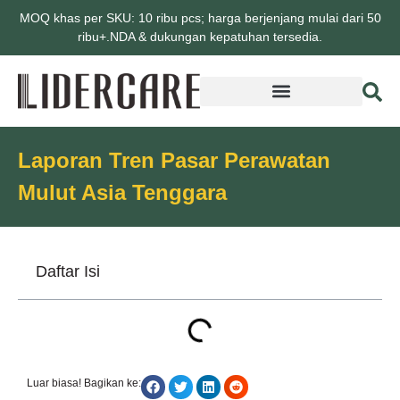
MOQ khas per SKU: 10 ribu pcs; harga berjenjang mulai dari 50
ribu+.NDA & dukungan kepatuhan tersedia.
Laporan Tren Pasar Perawatan
Mulut Asia Tenggara
Daftar Isi
Luar biasa! Bagikan ke: