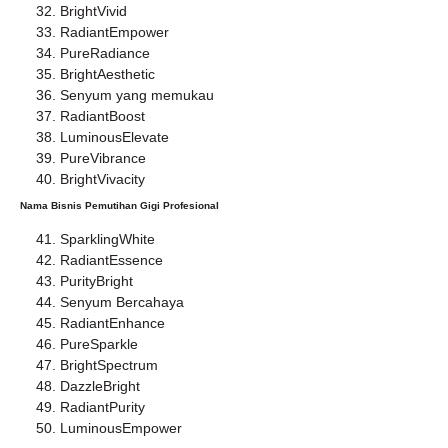
BrightVivid
RadiantEmpower
PureRadiance
BrightAesthetic
Senyum yang memukau
RadiantBoost
LuminousElevate
PureVibrance
BrightVivacity
Nama Bisnis Pemutihan Gigi Profesional
SparklingWhite
RadiantEssence
PurityBright
Senyum Bercahaya
RadiantEnhance
PureSparkle
BrightSpectrum
DazzleBright
RadiantPurity
LuminousEmpower