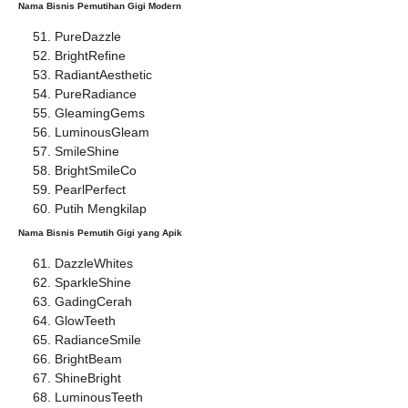
Nama Bisnis Pemutihan Gigi Modern
PureDazzle
BrightRefine
RadiantAesthetic
PureRadiance
GleamingGems
LuminousGleam
SmileShine
BrightSmileCo
PearlPerfect
Putih Mengkilap
Nama Bisnis Pemutih Gigi yang Apik
DazzleWhites
SparkleShine
GadingCerah
GlowTeeth
RadianceSmile
BrightBeam
ShineBright
LuminousTeeth