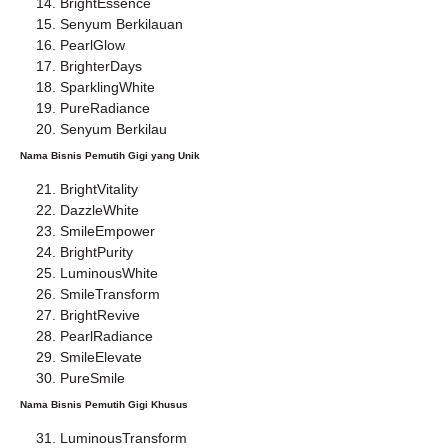
BrightEssence
Senyum Berkilauan
PearlGlow
BrighterDays
SparklingWhite
PureRadiance
Senyum Berkilau
Nama Bisnis Pemutih Gigi yang Unik
BrightVitality
DazzleWhite
SmileEmpower
BrightPurity
LuminousWhite
SmileTransform
BrightRevive
PearlRadiance
SmileElevate
PureSmile
Nama Bisnis Pemutih Gigi Khusus
LuminousTransform