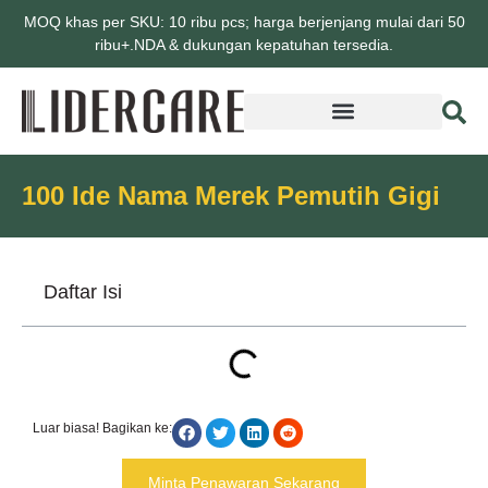
MOQ khas per SKU: 10 ribu pcs; harga berjenjang mulai dari 50
ribu+.NDA & dukungan kepatuhan tersedia.
100 Ide Nama Merek Pemutih Gigi
Daftar Isi
Luar biasa! Bagikan ke:
Minta Penawaran Sekarang