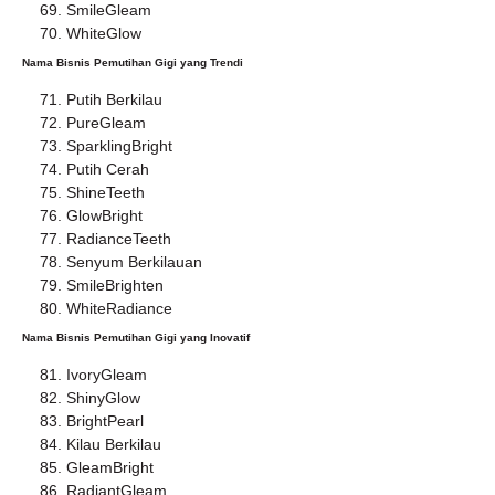
SmileGleam
WhiteGlow
Nama Bisnis Pemutihan Gigi yang Trendi
Putih Berkilau
PureGleam
SparklingBright
Putih Cerah
ShineTeeth
GlowBright
RadianceTeeth
Senyum Berkilauan
SmileBrighten
WhiteRadiance
Nama Bisnis Pemutihan Gigi yang Inovatif
IvoryGleam
ShinyGlow
BrightPearl
Kilau Berkilau
GleamBright
RadiantGleam