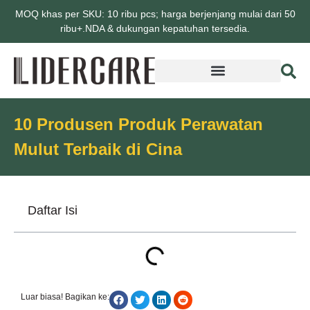
MOQ khas per SKU: 10 ribu pcs; harga berjenjang mulai dari 50
ribu+.NDA & dukungan kepatuhan tersedia.
10 Produsen Produk Perawatan
Mulut Terbaik di Cina
Daftar Isi
Luar biasa! Bagikan ke: