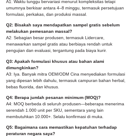
A1: Waktu tunggu bervariasi menurut kompleksitas tetapi
umumnya berkisar antara 4–8 minggu, termasuk persetujuan
formulasi, perkakas, dan produksi massal.
Q2: Bisakah saya mendapatkan sampel gratis sebelum
melakukan pemesanan massal?
A2: Sebagian besar produsen, termasuk Lidercare,
menawarkan sampel gratis atau berbiaya rendah untuk
pengujian dan evaluasi, tergantung pada biaya kurir.
Q3: Apakah formulasi khusus atau bahan alami
dimungkinkan?
A3: Iya. Banyak mitra OEM/ODM Cina menyediakan formulasi
yang dipesan lebih dahulu, termasuk campuran bahan herbal,
bebas fluorida, dan khusus.
Q4: Berapa jumlah pesanan minimum (MOQ)?
A4: MOQ berbeda di seluruh produsen—beberapa menerima
serendah 1.000 unit per SKU, sementara yang lain
membutuhkan 10.000+. Selalu konfirmasi di muka.
Q5: Bagaimana cara memastikan kepatuhan terhadap
peraturan negara saya?