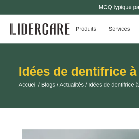
MOQ typique par 
Produits
Services
Idées de dentifrice 
Accueil
/
Blogs
/
Actualités
/
Idées de dentifrice 