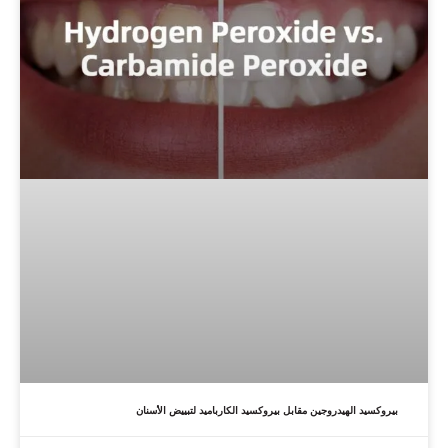
بيروكسيد الهيدروجين مقابل بيروكسيد الكارباميد لتبييض الأسنان