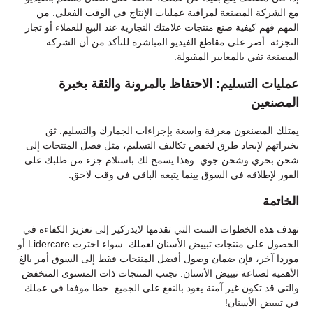
مع الشركة المصنعة لمراقبة عمليات الإنتاج في الوقت الفعلي. من
المهم فهم كيفية صنع منتجات علامتك التجارية عند البيع للعملاء أو تجار
التجزئة. أصر على مقاطع الفيديو المباشرة للتأكد من أن الشركة
المصنعة تفي بالمعايير المقبولة.
عمليات التسليم: الاحتفاظ بالمرونة والثقة بخبرة
المصنعين
يمتلك المصنعون معرفة واسعة بإجراءات الجمارك والتسليم. ثق
بخبراتهم لإيجاد طرق لخفض تكاليف التسليم، مثل فصل المنتجات إلى
شحن بحري وشحن جوي. وهذا يسمح لك باستلام جزء من طلبك على
الفور لإطلاقه في السوق بينما يتبعه الباقي في وقت لاحق.
الخاتمة
تهدف هذه الخطوات الست التي تقدمها لايدركير إلى تعزيز الكفاءة في
الحصول على منتجات تبييض الأسنان لعملك. سواء اخترت Lidercare أو
موردا آخر، فإن ضمان وصول أفضل المنتجات فقط إلى السوق أمر بالغ
الأهمية لصناعة تبييض الأسنان. تجنب المنتجات ذات المستوى المنخفض
والتي قد تكون غير آمنة يعود بالنفع على الجميع. حظا موفقا في عملك
في تبييض الأسنان!