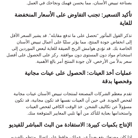
بصناعة تبييض الأسنان، مما يحسن فهمك ونجاحك في العمل.
تأكيد التسعير: تجنب التفاوض على الأسعار المنخفضة
للغاية
تذكر القول المأثور “تحصل على ما تدفع مقابله”. قد يشير السعر الأقل
إلى انخفاض جودة المنتج، مما يؤثر سلبًا على أعمال تبييض الأسنان
الخاصة بك. قد تؤدي هوامش الربح الضيقة للغاية لبعض الموردين إلى
استخدام مواد دون المستوى دون موافقة. ركز على الحصول على أفضل
سعر بدلاً من الأرخص، لأن جودة المنتج أمر بالغ الأهمية.
عمليات أخذ العينات: الحصول على عينات مجانية
وفحصها بدقة
تقدم معظم الشركات المصنعة لمنتجات تبييض الأسنان عينات مجانية
لفحص الجودة. في حين أن العينات نفسها قد تكون مجانية، قد تكون
مسؤولاً عن تكاليف الشحن. خذ الوقت الكافي لفحص العينات
واستخدامها بعناية للتأكد من أنها تلبي المعايير المتوقعة منك.
الإنتاج بكميات كبيرة: الاستفادة من البث المباشر للفيديو
إذا كان مصنعك يقع بعيداً عن عملك، حافظ على اتصال منتظم بالفيديو