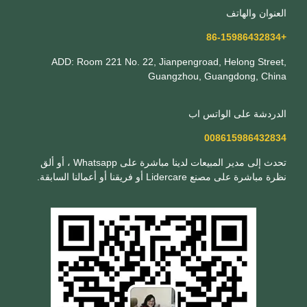
العنوان والهاتف
+86-15986432834
ADD: Room 221 No. 22, Jianpengroad, Helong Street,
Guangzhou, Guangdong, China
الدردشة على الواتس اب
008615986432834
تحدث إلى مدير المبيعات لدينا مباشرة على Whatsapp ، أو ألق
نظرة مباشرة على مصنع Lidercare أو فريقنا أو أعمالنا السابقة.