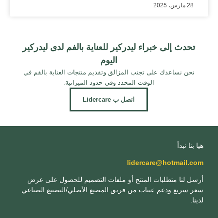
28 مارس، 2025
تحدث إلى خبراء ليدركير للعناية بالفم لدى ليدركير
اليوم
نحن نساعدك على تجنب المزالق وتقديم منتجات العناية بالفم في
الوقت المحدد وفي حدود الميزانية.
اتصل ب Lidercare
هيا بنا نبدأ
lidercare@hotmail.com
أرسل لنا متطلبات المنتج أو ملفات التصميم للحصول على عرض
سعر سريع ودعم عينات من فريق المصنع الأصلي/التصنيع الصناعي
لدينا.