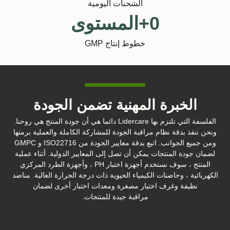
الشحنات اليومية
0
+المستوى
خطوط إنتاج GMP
الخبرة المهنية تضمن الجودة
الفلسفة التي تلتزم بها Lidercare دائما هي أن جودة المنتج هي روحنا.
ونحن ننفذ بدقة نظام مراقبة الجودة للمشاركة الكاملة والعملية برمتها
ومن جميع الجوانب. اتبع بدقة معايير الجودة من ISO22716 و GMPC
لضمان جودة المنتجات يمكن أن تصل إلى المعايير الدولية. أثناء عملية
المنتج ، سوف نستخدم أجهزة اختبار PH ، وأجهزة الطرد المركزي
الكهربائية ، وحاضنات الكيمياء الحيوية ذات درجة الحرارة العالية. مناضد
نظيفة وغرف اختبار مصغرة ومعدات اختبار أخرى لضمان
مراقبة جيدة للمنتجات.