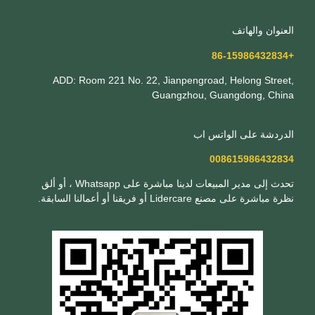
العنوان والهاتف
+86-15986432834
ADD: Room 221 No. 22, Jianpengroad, Helong Street,
Guangzhou, Guangdong, China
الدردشة على الواتس اب
008615986432834
تحدث إلى مدير المبيعات لدينا مباشرة على Whatsapp ، أو ألق
نظرة مباشرة على مصنع Lidercare أو فريقنا أو أعمالنا السابقة.