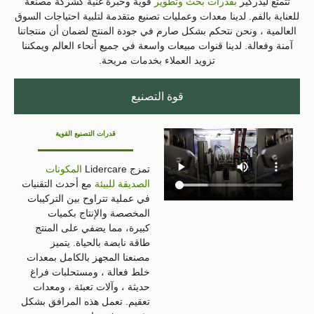
تتمتع ليدركير
بقدرات بحث وتطوير
قوية وخبرة غنية كشركة مصنعة
للعناية بالفم. لدينا معدات وعمليات تصنيع متقدمة لتلبية احتياجات السوق
العالمية ، ونحن نتحكم بشكل صارم في جودة المنتج لضمان أن منتجاتنا
آمنة وفعالة. لدينا قنوات مبيعات واسعة في جميع أنحاء العالم ويمكننا
تزويد العملاء بخدمات مريحة.
قوة التصنيع
قدرات التصنيع القوية
تمزج Lidercare
المكونات
الصديقة للبيئة
مع أحدث التقنيات
في عملية تتراوح بين التركيبات
المخصصة والإنتاج بكميات
كبيرة، مما يضفي على المنتج
طاقة نابضة بالحياة. يتميز
مصنعنا المجهز بالكامل بمعدات
خلط فعالة ، ومستحلبات فراغ
حديثة ، وآلات تعبئة ، ومعدات
تعقيم. تعمل هذه المرافق بشكل