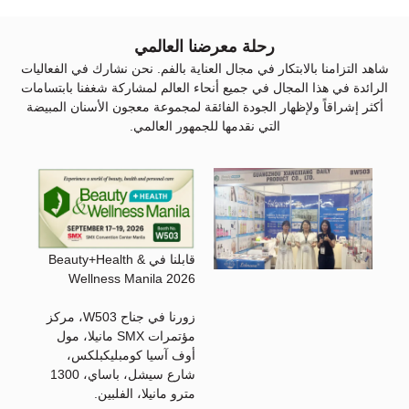
رحلة معرضنا العالمي
شاهد التزامنا بالابتكار في مجال العناية بالفم. نحن نشارك في الفعاليات
الرائدة في هذا المجال في جميع أنحاء العالم لمشاركة شغفنا بابتسامات
أكثر إشراقاً ولإظهار الجودة الفائقة لمجموعة معجون الأسنان المبيضة
التي نقدمها للجمهور العالمي.
قابلنا في Beauty+Health &
Wellness Manila 2026
زورنا في جناح W503، مركز
مؤتمرات SMX مانيلا، مول
أوف آسيا كومبلیکبلكس،
شارع سيشل، باساي، 1300
مترو مانيلا، الفلبين.