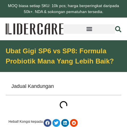
MOQ biasa setiap SKU: 10k pcs; harga berperingkat daripada
50k+. NDA & sokongan pematuhan tersedia.
Ubat Gigi SP6 vs SP8: Formula
Probiotik Mana Yang Lebih Baik?
Jadual Kandungan
Hebat! Kongsi kepada: