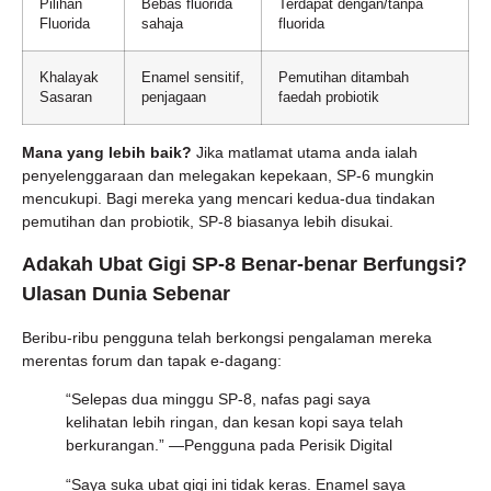
Pilihan
Bebas fluorida
Terdapat dengan/tanpa
Fluorida
sahaja
fluorida
Khalayak
Enamel sensitif,
Pemutihan ditambah
Sasaran
penjagaan
faedah probiotik
Mana yang lebih baik?
Jika matlamat utama anda ialah
penyelenggaraan dan melegakan kepekaan, SP-6 mungkin
mencukupi. Bagi mereka yang mencari kedua-dua tindakan
pemutihan dan probiotik, SP-8 biasanya lebih disukai.
Adakah Ubat Gigi SP-8 Benar-benar Berfungsi?
Ulasan Dunia Sebenar
Beribu-ribu pengguna telah berkongsi pengalaman mereka
merentas forum dan tapak e-dagang:
“Selepas dua minggu SP-8, nafas pagi saya
kelihatan lebih ringan, dan kesan kopi saya telah
berkurangan.” —Pengguna pada Perisik Digital
“Saya suka ubat gigi ini tidak keras. Enamel saya