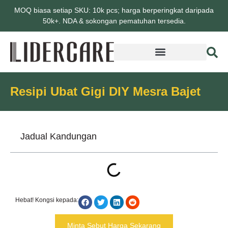
MOQ biasa setiap SKU: 10k pcs; harga berperingkat daripada
50k+. NDA & sokongan pematuhan tersedia.
Resipi Ubat Gigi DIY Mesra Bajet
Jadual Kandungan
Hebat! Kongsi kepada:
Minta Sebut Harga Sekarang