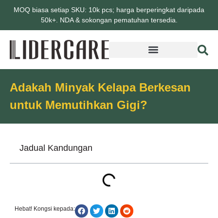
MOQ biasa setiap SKU: 10k pcs; harga berperingkat daripada
50k+. NDA & sokongan pematuhan tersedia.
Adakah Minyak Kelapa Berkesan
untuk Memutihkan Gigi?
Jadual Kandungan
Hebat! Kongsi kepada: