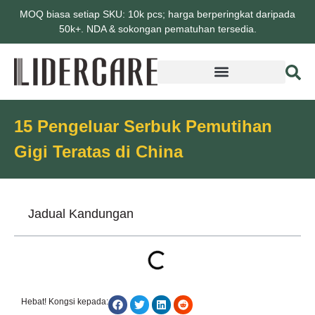
MOQ biasa setiap SKU: 10k pcs; harga berperingkat daripada
50k+. NDA & sokongan pematuhan tersedia.
15 Pengeluar Serbuk Pemutihan
Gigi Teratas di China
Jadual Kandungan
Hebat! Kongsi kepada: