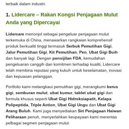
terbaik dalam industri.
1.
Lidercare
– Rakan Kongsi Penjagaan Mulut
Anda yang Dipercayai
Lidercare
menonjol sebagai pengeluar penjagaan mulut
terkemuka di China, menawarkan rangkaian komprehensif
produk berkualiti tinggi termasuk
Serbuk Pemutihan Gigi
,
Jalur Pemutihan Gigi
,
Kit Pemutihan
,
Pen
,
Ubat Gigi Buih
dan banyak lagi. Dengan
pensijilan FDA
, kemudahan
pengeluaran canggih dan komitmen terhadap kualiti, Lidercare
telah membina reputasi yang kukuh untuk keselamatan, inovasi
dan kepuasan pelanggan.
Portfolio kami melangkaui pemutihan gigi, merangkumi
berus
gigi
,
semburan mulut
,
ubat kumur
,
tablet ubat gigi
dan
formula khusus seperti
Ubat Gigi Hidroksiapatit,
Kelapa
Polipeptida
,
Triple Action
,
Ubat Gigi Ungu
dan
Ubat Gigi
Arang Buluh
. Kami juga menyediakan
Siri Penjagaan Haiwan
Peliharaan
penuh, menyerlahkan keupayaan kami merentas
pelbagai segmen penjagaan mulut.