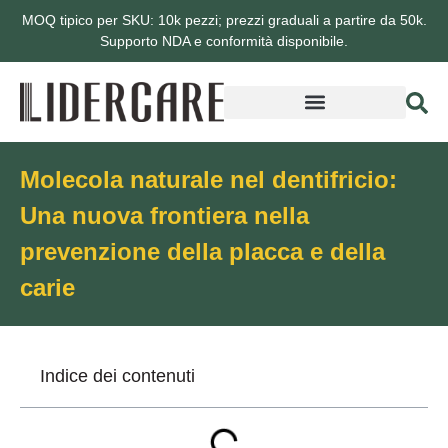
MOQ tipico per SKU: 10k pezzi; prezzi graduali a partire da 50k.
Supporto NDA e conformità disponibile.
Informazioni su Lidercare
Molecola naturale nel dentifricio:
Una nuova frontiera nella
prevenzione della placca e della
carie
Indice dei contenuti