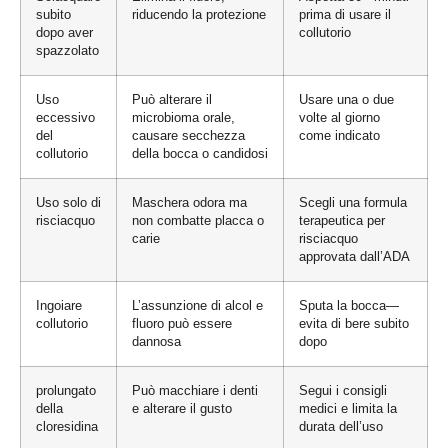
subito
riducendo la protezione
prima di usare il
dopo aver
collutorio
spazzolato
Uso
Può alterare il
Usare una o due
eccessivo
microbioma orale,
volte al giorno
del
causare secchezza
come indicato
collutorio
della bocca o candidosi
Uso solo di
Maschera odora ma
Scegli una formula
risciacquo
non combatte placca o
terapeutica per
carie
risciacquo
approvata dall’ADA
Ingoiare
L’assunzione di alcol e
Sputa la bocca—
collutorio
fluoro può essere
evita di bere subito
dannosa
dopo
prolungato
Può macchiare i denti
Segui i consigli
della
e alterare il gusto
medici e limita la
cloresidina
durata dell’uso