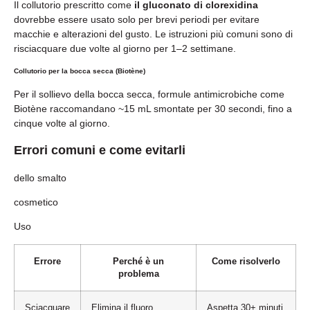
Il collutorio prescritto come
il gluconato di clorexidina
dovrebbe essere usato solo per brevi periodi per evitare
macchie e alterazioni del gusto. Le istruzioni più comuni sono di
risciacquare due volte al giorno per 1–2 settimane.
Collutorio per la bocca secca (Biotène)
Per il sollievo della bocca secca, formule antimicrobiche come
Biotène raccomandano ~15 mL smontate per 30 secondi, fino a
cinque volte al giorno.
Errori comuni e come evitarli
dello smalto
cosmetico
Uso
Errore
Perché è un
Come risolverlo
problema
Sciacquare
Elimina il fluoro,
Aspetta 30+ minuti