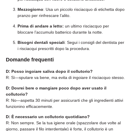
Mezzogiorno
: Usa un piccolo risciacquo di etichetta dopo
pranzo per rinfrescare l’alito.
Prima di andare a letto:
un ultimo risciacquo per
bloccare l’accumulo batterico durante la notte.
Bisogni dentali speciali
: Segui i consigli del dentista per
i risciacqui prescritti dopo la procedura.
Domande frequenti
D: Posso ingoiare saliva dopo il collutorio?
R: Sì—sputare va bene, ma evita di ingoiare il risciacquo stesso.
D: Dovrei bere o mangiare poco dopo aver usato il
collutorio?
R: No—aspetta 30 minuti per assicurarti che gli ingredienti attivi
funzionino efficacemente.
D: È necessario un collutorio quotidiano?
R: Non sempre. Se la tua igiene orale (spazzolare due volte al
giorno, passare il filo interdentale) è forte, il collutorio è un