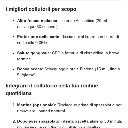
I migliori collutorii per scopo
Alito fresco e placca
: Listerine Antisettico (20 mL,
risciacquo 30 secondi).
Protezione delle carie
: Risciacqui al fluoro con fluoro di
sodio allo 0,05%.
Salute gengivale
: CPC o formule di clorexidina, a breve
termine.
Bocca secca
: Sciacquaggio orale Biotène (15 mL, fino a
5×/giorno).
Integrare il collutorio nella tua routine
quotidiana
Mattina (opzionale):
Risciacquo prima di spazzolarlo per
rimuovere i batteri notturni.
Dopo aver spazzolato i denti
: aspetta almeno 30 minuti,
poi risciacqua con fluoro o collutorio antisettico.