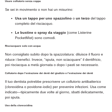
Usare collutorio senza coppa
Se sei in movimento o non hai un misurino:
Usa un tappo per uno spazzolino
o
un terzo
del tappo
completo del risciacquo.
Le bustine o spray da viaggio
(come Listerine
PocketMist) sono comodi.
Risciacquare solo con acqua
Non consigliato subito dopo la spazzolatura: diluisce il fluoro e
riduce i benefici. Invece, “sputa, non sciacquare” il dentifricio,
poi risciacqua a metà giornata o dopo i pasti se necessario.
Collutorio dopo l’estrazione dei denti del giudizio o l’estrazione dei denti
Il tuo dentista potrebbe prescrivere un collutorio antibatterico
(clorexidina o povidone-iodio) per prevenire infezioni. Usa come
indicato—tipicamente due volte al giorno, sbatti delicatamente,
poi sputa.
Uso della cloresxidina