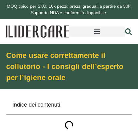
MOQ tipico per SKU: 10k pezzi; prezzi graduali a partire da 50k.
Supporto NDA e conformità disponibile.
Informazioni su Lidercare
Come usare correttamente il
collutorio - I consigli dell’esperto
per l’igiene orale
Indice dei contenuti