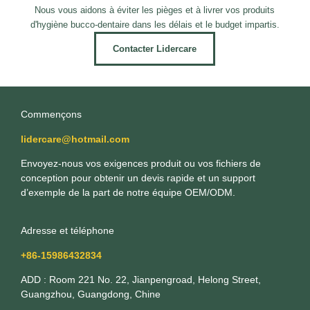
Nous vous aidons à éviter les pièges et à livrer vos produits
d'hygiène bucco-dentaire dans les délais et le budget impartis.
Contacter Lidercare
Commençons
lidercare@hotmail.com
Envoyez-nous vos exigences produit ou vos fichiers de
conception pour obtenir un devis rapide et un support
d’exemple de la part de notre équipe OEM/ODM.
Adresse et téléphone
+86-15986432834
ADD : Room 221 No. 22, Jianpengroad, Helong Street,
Guangzhou, Guangdong, Chine