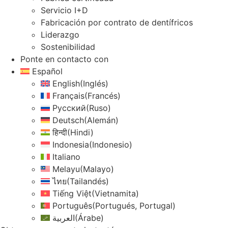
Servicio I+D
Fabricación por contrato de dentífricos
Liderazgo
Sostenibilidad
Ponte en contacto con
Español
English
(
Inglés
)
Français
(
Francés
)
Русский
(
Ruso
)
Deutsch
(
Alemán
)
हिन्दी
(
Hindi
)
Indonesia
(
Indonesio
)
Italiano
Melayu
(
Malayo
)
ไทย
(
Tailandés
)
Tiếng Việt
(
Vietnamita
)
Português
(
Portugués, Portugal
)
العربية
(
Árabe
)