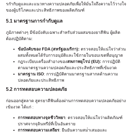
รกํากับดูแลและแนวทางความปลอดภัยเพื่อให้มั่นใจถึงความไว้วางใจ
ของผู้บริโภคและประสิทธิภาพของผลิตภัณฑ์
5.1 มาตรฐานการกํากับดูแล
ภูมิภาคต่างๆ มีข้อบังคับเฉพาะสําหรับส่วนผสมของยาสีฟัน ผู้ผลิต
ต้องปฏิบัติตาม:
ข้อบังคับของ FDA (สหรัฐอเมริกา):
ตรวจสอบให้แน่ใจว่าส่วน
ผสมทั้งหมดได้รับการอนุมัติและใช้ภายในขอบเขตที่อนุญาต
กฎระเบียบเครื่องสําอางของ
สหภาพยุโรป (EU):
การปฏิบัติ
ตามมาตรฐานความปลอดภัยและประสิทธิภาพที่เข้มงวด
มาตรฐาน ISO
: การปฏิบัติตามมาตรฐานสากลด้านความ
ปลอดภัยและประสิทธิภาพ
5.2 การทดสอบความปลอดภัย
ก่อนออกสู่ตลาด สูตรยาสีฟันต้องผ่านการทดสอบความปลอดภัยอย่าง
เข้มงวด ได้แก่ :
การทดสอบทางจุลชีววิทยา
: ตรวจสอบให้แน่ใจว่าผลิตภัณฑ์
ปราศจากจุลินทรีย์ที่เป็นอันตราย
การทดสอบความเสถียร
: ยืนยันความสม่ําเสมอและ