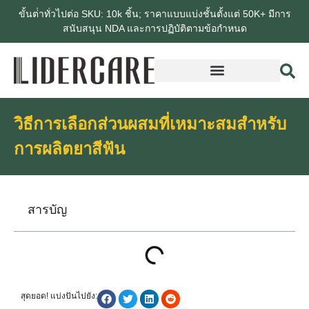
ขั้นต่ําทั่วไปต่อ SKU: 10k ชิ้น; ราคาแบบแบ่งชั้นตั้งแต่ 50K+ มีการ
สนับสนุน NDA และการปฏิบัติตามข้อกําหนด
วิธีการเลือกส่วนผสมที่เหมาะสมสําหรับ
การผลิตยาสีฟัน
สารบัญ
สุดยอด! แบ่งปันไปยัง: