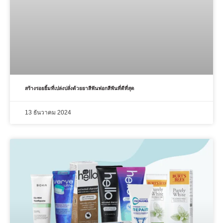
สร้างรอยยิ้มที่เปล่งปลั่งด้วยยาสีฟันฟอกสีฟันที่ดีที่สุด
13 ธันวาคม 2024