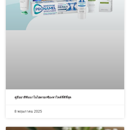
คู่มือยาสีฟันนาโนไฮดรอกซีอะพาไทต์ที่ดีที่สุด
8 พฤษภาคม 2025