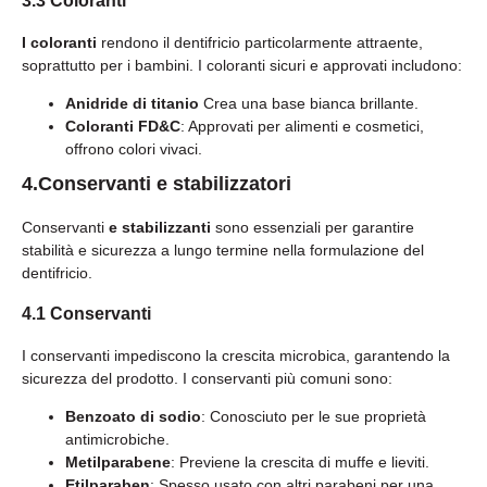
3.3 Coloranti
I coloranti
rendono il dentifricio particolarmente attraente,
soprattutto per i bambini. I coloranti sicuri e approvati includono:
Anidride di titanio
Crea una base bianca brillante.
Coloranti FD&C
: Approvati per alimenti e cosmetici,
offrono colori vivaci.
4.Conservanti e stabilizzatori
Conservanti
e stabilizzanti
sono essenziali per garantire
stabilità e sicurezza a lungo termine nella formulazione del
dentifricio.
4.1 Conservanti
I conservanti impediscono la crescita microbica, garantendo la
sicurezza del prodotto. I conservanti più comuni sono:
Benzoato di sodio
: Conosciuto per le sue proprietà
antimicrobiche.
Metilparabene
: Previene la crescita di muffe e lieviti.
Etilparaben
: Spesso usato con altri parabeni per una