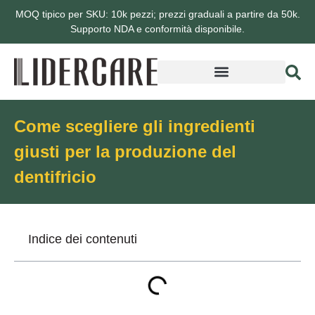
MOQ tipico per SKU: 10k pezzi; prezzi graduali a partire da 50k.
Supporto NDA e conformità disponibile.
Informazioni su Lidercare
Come scegliere gli ingredienti
giusti per la produzione del
dentifricio
Indice dei contenuti