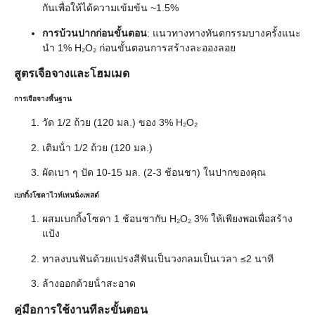
กันเพื่อให้ได้ความเข้มข้น ~1.5%
การบ้วนปากก่อนขั้นตอน
: แนวทางทางทันตกรรมบางครั้งแนะ
นํา 1% H₂O₂ ก่อนขั้นตอนการสร้างละอองลอย
สูตรเจือจางและโฮมเมด
การเจือจางพื้นฐาน
วัด 1/2 ถ้วย (120 มล.) ของ 3% H₂O₂
เติมน้ํา 1/2 ถ้วย (120 มล.)
ผัดเบา ๆ ปัด 10-15 มล. (2-3 ช้อนชา) ในปากของคุณ
เบกกิ้งโซดาไวท์เทนนิ่งเพสต์
ผสมเบกกิ้งโซดา 1 ช้อนชากับ H₂O₂ 3% ให้เพียงพอเพื่อสร้าง
แป้ง
ทาลงบนฟันด้วยแปรงสีฟันเป็นวงกลมเป็นเวลา ≤2 นาที
ล้างออกด้วยน้ําสะอาด
คู่มือการใช้งานทีละขั้นตอน