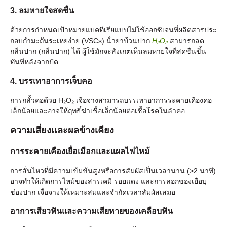
3. ลมหายใจสดชื่น
ด้วยการกําหนดเป้าหมายแบคทีเรียแบบไม่ใช้ออกซิเจนที่ผลิตสารประ
กอบกํามะถันระเหยง่าย (VSCs) น้ํายาบ้วนปาก
H₂O₂
สามารถลด
กลิ่นปาก (กลิ่นปาก) ได้ ผู้ใช้มักจะสังเกตเห็นลมหายใจที่สดชื่นขึ้น
ทันทีหลังจากปัด
4. บรรเทาอาการเจ็บคอ
การกลั้วคอด้วย H₂O₂ เจือจางสามารถบรรเทาอาการระคายเคืองคอ
เล็กน้อยและอาจให้ฤทธิ์ฆ่าเชื้อเล็กน้อยต่อเชื้อโรคในลําคอ
ความเสี่ยงและผลข้างเคียง
การระคายเคืองเยื่อเมือกและแผลไฟไหม้
การสั่นไหวที่มีความเข้มข้นสูงหรือการสัมผัสเป็นเวลานาน (>2 นาที)
อาจทําให้เกิดการไหม้ของสารเคมี รอยแดง และการลอกของเยื่อบุ
ช่องปาก เจือจางให้เหมาะสมและจํากัดเวลาสัมผัสเสมอ
อาการเสียวฟันและความเสียหายของเคลือบฟัน