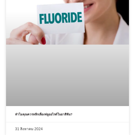
ทําไมคุณควรหลีกเลี่ยงฟลูออไรด์ในยาสีฟัน?
31 สิงหาคม 2024