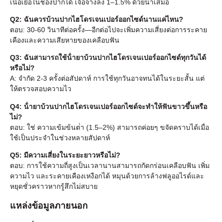
เนื้อเยื่อในช่องปากได้ เจือจางลง 1–1.5% ด้วยน้ําเสมอ
Q2: ฉันควรบ้วนปากไฮโดรเจนเปอร์ออกไซด์นานแค่ไหน?
ตอบ: 30-60 วินาทีต่อครั้ง—อีกต่อไปจะเพิ่มความเสี่ยงต่อการระคาย
เคืองและความเสียหายของเคลือบฟัน
Q3: ฉันสามารถใช้น้ํายาบ้วนปากไฮโดรเจนเปอร์ออกไซด์ทุกวันได้
หรือไม่?
A: จํากัด 2-3 ครั้งต่อสัปดาห์ การใช้ทุกวันอาจทนได้ในระยะสั้น แต่
ให้ตรวจสอบความไว
Q4: น้ํายาบ้วนปากไฮโดรเจนเปอร์ออกไซด์จะทําให้ฟันขาวขึ้นหรือ
ไม่?
ตอบ: ใช่ ความเข้มข้นต่ํา (1.5–2%) สามารถค่อยๆ ขจัดคราบได้เมื่อ
ใช้เป็นประจําในช่วงหลายสัปดาห์
Q5: มีความเสี่ยงในระยะยาวหรือไม่?
ตอบ: การใช้ความถี่สูงเป็นเวลานานสามารถกัดกร่อนเคลือบฟัน เพิ่ม
ความไว และระคายเคืองเหงือกได้ หมุนด้วยการล้างฟลูออไรด์และ
หยุดชั่วคราวหากรู้สึกไม่สบาย
แหล่งข้อมูลภายนอก