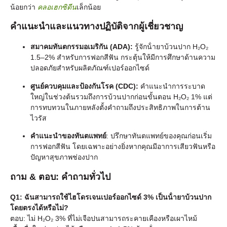
น้อยกว่า
คลอเฮกซิดีน
เล็กน้อย
คําแนะนําและแนวทางปฏิบัติจากผู้เชี่ยวชาญ
สมาคมทันตกรรมอเมริกัน (ADA):
รู้จักน้ํายาบ้วนปาก H₂O₂
1.5–2% สําหรับการฟอกสีฟัน กระตุ้นให้มีการศึกษาด้านความ
ปลอดภัยสําหรับผลิตภัณฑ์เปอร์ออกไซด์
ศูนย์ควบคุมและป้องกันโรค (CDC):
คําแนะนําการระบาด
ใหญ่ในช่วงต้นรวมถึงการบ้วนปากก่อนขั้นตอน H₂O₂ 1% แต่
การทบทวนในภายหลังตั้งคําถามถึงประสิทธิภาพในการต้าน
ไวรัส
คําแนะนําของทันตแพทย์
: ปรึกษาทันตแพทย์ของคุณก่อนเริ่ม
การฟอกสีฟัน โดยเฉพาะอย่างยิ่งหากคุณมีอาการเสียวฟันหรือ
ปัญหาสุขภาพช่องปาก
ถาม & ตอบ: คําถามทั่วไป
Q1: ฉันสามารถใช้ไฮโดรเจนเปอร์ออกไซด์ 3% เป็นน้ํายาบ้วนปาก
โดยตรงได้หรือไม่?
ตอบ: ไม่ H₂O₂ 3% ที่ไม่เจือปนสามารถระคายเคืองหรือเผาไหม้