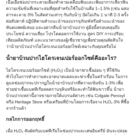
เนื้อเยื่อช่องปากระคายเคืองทําลายเคลือบฟันและเพิ่มอาการเสียวฟัน
ความเข้มข้นที่เหมาะสมที่สุดสําหรับใช้ในบ้านคือ 1–1.5% (เช่น ผสม
สารละลาย 3% ในสัดส่วนเท่าๆ กันกับน้ํา) ปัดไม่เกิน 1 นาที 2-3 ครั้ง
ต่อสัปดาห์ ปฏิบัติตามคําแนะนําของบรรจุภัณฑ์หรือคําแนะนําของ
ทันตแพทย์เสมอ และอย่ากลืนน้ํายาบ้วนปาก คู่มือนี้ครอบคลุมถึง
ประโยชน์ ความเสี่ยง โปรโตคอลการใช้งาน สูตร DIY การเปรียบ
เทียบผลิตภัณฑ์ และแนวทางของผู้เชี่ยวชาญเพื่อช่วยคุณตัดสินใจ
ว่าน้ํายาบ้วนปากไฮโดรเจนเปอร์ออกไซด์เหมาะกับคุณหรือไม่
น้ํายาบ้วนปากไฮโดรเจนเปอร์ออกไซด์คืออะไร?
ไฮโดรเจนเปอร์ออกไซด์ (H₂O₂) เป็นน้ํายาฆ่าเชื้ออ่อน ๆ ที่ใช้กัน
ทั่วไปในการทําความสะอาดบาดแผลและฆ่าเชื้อในครัวเรือน ในการ
ดูแลช่องปากจะปรากฏในน้ํายาบ้วนปากที่ความเข้มข้น 1-3% เพื่อ
ช่วยฆ่าเชื้อแบคทีเรียลดคราบจุลินทรีย์และทําให้ฟันขาวขึ้น น้ํายา
บ้วนปากเหล่านี้อาจขายภายใต้แบรนด์ต่างๆ เช่น Colgate Peroxyl
หรือ Heritage Store หรือเตรียมที่บ้านโดยการเจือจาง H₂O₂ 3% ที่ซื้อ
จากร้านค้า
กลไกการออกฤทธิ์
เมื่อ H₂O₂ สัมผัสกับแบคทีเรียในช่องปากและเศษอินทรีย์ มันจะปล่อย