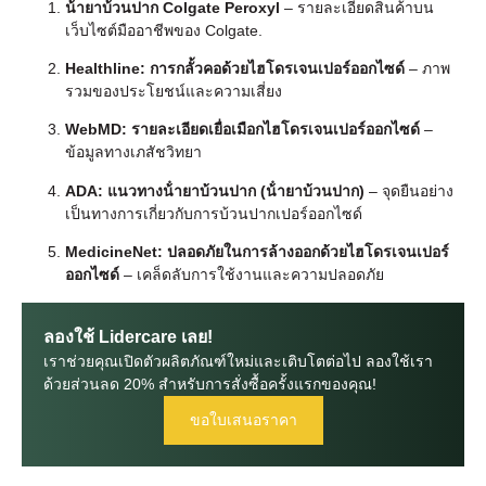
น้ํายาบ้วนปาก Colgate Peroxyl
– รายละเอียดสินค้าบน
เว็บไซต์มืออาชีพของ Colgate.
Healthline: การกลั้วคอด้วยไฮโดรเจนเปอร์ออกไซด์
– ภาพ
รวมของประโยชน์และความเสี่ยง
WebMD: รายละเอียดเยื่อเมือกไฮโดรเจนเปอร์ออกไซด์
–
ข้อมูลทางเภสัชวิทยา
ADA: แนวทางน้ํายาบ้วนปาก (น้ํายาบ้วนปาก)
– จุดยืนอย่าง
เป็นทางการเกี่ยวกับการบ้วนปากเปอร์ออกไซด์
MedicineNet: ปลอดภัยในการล้างออกด้วยไฮโดรเจนเปอร์
ออกไซด์
– เคล็ดลับการใช้งานและความปลอดภัย
ลองใช้ Lidercare เลย!
เราช่วยคุณเปิดตัวผลิตภัณฑ์ใหม่และเติบโตต่อไป ลองใช้เรา
ด้วยส่วนลด 20% สําหรับการสั่งซื้อครั้งแรกของคุณ!
ขอใบเสนอราคา