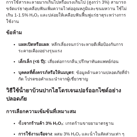
การใช้สารละลายมากเกินไปหรือแรงเกินไป (สูงกว่า 3%) สามารถ
ขจัดแร่ธาตุเคลือบฟันเพิ่มความไวต่ออุณหภูมิและขนมหวาน ใช้ไม่
เกิน 1-1.5% H₂O₂ และปล่อยให้เคลือบฟันฟื้นฟูแร่ธาตุระหว่างการ
ใช้งาน
ข้อห้าม
แผลเปิดหรือแผล
: หลีกเลี่ยงจนกว่าจะหายดีเพื่อป้องกันการ
ระคายเคืองอย่างรุนแรง
เด็กเล็ก (<6 ปี):
เสี่ยงต่อการกลืน;ปรึกษาทันตแพทย์ก่อน
บุคคลที่ตั้งครรภ์หรือให้นมบุตร
: ข้อมูลด้านความปลอดภัยที่จํา
กัด โปรดขอคําแนะนําจากผู้เชี่ยวชาญ
วิธีใช้น้ํายาบ้วนปากไฮโดรเจนเปอร์ออกไซด์อย่าง
ปลอดภัย
การเลือกความเข้มข้นที่เหมาะสม
ซื้อ
จากร้านค้า 3% H₂O₂
: เกรดร้านขายยามาตรฐาน
การใช้งานเจือจาง
: ผสม 3% H₂O₂ และน้ําในสัดส่วนเท่า ๆ