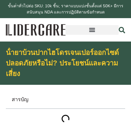
ขั้นต่ําทั่วไปต่อ SKU: 10k ชิ้น; ราคาแบบแบ่งชั้นตั้งแต่ 50K+ มีการ
สนับสนุน NDA และการปฏิบัติตามข้อกําหนด
น้ํายาบ้วนปากไฮโดรเจนเปอร์ออกไซด์
ปลอดภัยหรือไม่? ประโยชน์และความ
เสี่ยง
สารบัญ