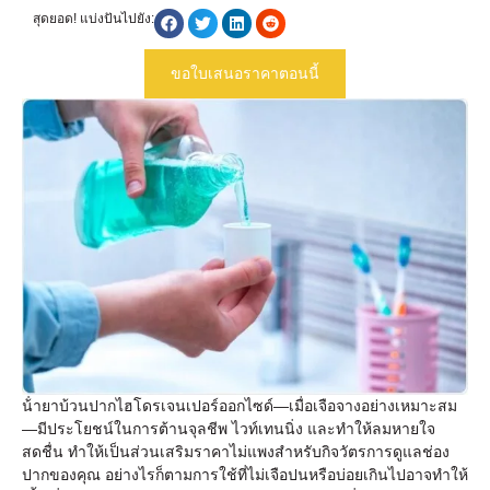
สุดยอด! แบ่งปันไปยัง:
ขอใบเสนอราคาตอนนี้
น้ํายาบ้วนปากไฮโดรเจนเปอร์ออกไซด์—เมื่อเจือจางอย่างเหมาะสม
—มีประโยชน์ในการต้านจุลชีพ ไวท์เทนนิ่ง และทําให้ลมหายใจ
สดชื่น ทําให้เป็นส่วนเสริมราคาไม่แพงสําหรับกิจวัตรการดูแลช่อง
ปากของคุณ อย่างไรก็ตามการใช้ที่ไม่เจือปนหรือบ่อยเกินไปอาจทําให้