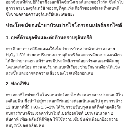
ออกซิเจนที่ทําปฏิกิริยาซึ่งออกซิไดซ์ผนังเซลล์และซองไวรัส ซึ่งนําไป
สู่การตายของจุลินทรีย์ ฟองสบู่ที่คุณเห็นคือก๊าซออกซิเจนที่หลบหนี
ซึ่งช่วยคลายคราบจุลินทรีย์และเศษขยะ
ประโยชน์ของน้ํายาบ้วนปากไฮโดรเจนเปอร์ออกไซด์
1. ฤทธิ์ต้านจุลชีพและต่อต้านคราบจุลินทรีย์
การศึกษาทางคลินิกแสดงให้เห็นว่าการบ้วนปากด้วยสารละลาย
H₂O₂ 1.5% ช่วยลดปริมาณคราบจุลินทรีย์และการอักเสบของเหงือก
ได้ดีกว่ายาหลอก แม้ว่าอาจมีประสิทธิภาพน้อยกว่าคลอเฮกซิดีนกลู
โคเนตเล็กน้อย การลดปริมาณแบคทีเรียจะช่วยรักษาเหงือกให้แข็ง
แรงขึ้นและอาจลดความเสี่ยงของโรคเหงือกอักเสบ
2. ฟอกสีฟัน
การออกซิไดซ์ของไฮโดรเจนเปอร์ออกไซด์จะสลายสารประกอบสีใน
เคลือบฟัน ซึ่งนําไปสู่การฟอกสีฟันอย่างค่อยเป็นค่อยไป สูตรการล้าง
12 สัปดาห์ที่มี H₂O₂ 1.5–2% ได้รับการปรับปรุงเฉดสีที่คล้ายคลึงกัน
กับการรักษาด้วยเจลคาร์บาไมด์เปอร์ออกไซด์ 10% เป็นเวลา 2
สัปดาห์ เพื่อผลลัพธ์ที่ดีที่สุด ให้ใช้ความเข้มข้นต่ําเพื่อปกป้องความ
สมบูรณ์ของเคลือบฟัน