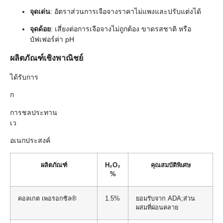
จุดเด่น
: อัตราส่วนการเจือจางราคาไม่แพงและปรับแต่งได้
จุดด้อย
: เสี่ยงต่อการเจือจางไม่ถูกต้อง ขาดรสชาติ หรือ
บัฟเฟอร์ค่า pH
ผลิตภัณฑ์เชิงพาณิชย์
ได้รับการ
ก
การชลประทาน
เว
อเนกประสงค์
ผลิตภัณฑ์
H₂O₂
คุณสมบัติพิเศษ
%
คอลเกต เพอรอกซิล®
1.5%
ยอมรับจาก ADA;ส่วน
ผสมที่ผ่อนคลาย