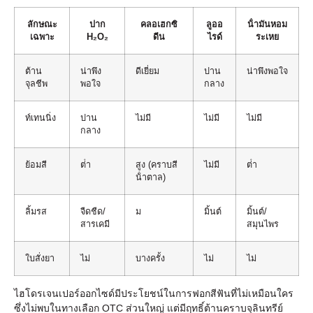
ลักษณะ
ปาก
คลอเฮกซิ
ลูออ
น้ํามันหอม
เฉพาะ
H₂O₂
ดีน
ไรด์
ระเหย
ต้าน
น่าพึง
ดีเยี่ยม
ปาน
น่าพึงพอใจ
จุลชีพ
พอใจ
กลาง
ท์เทนนิ่ง
ปาน
ไม่มี
ไม่มี
ไม่มี
กลาง
ย้อมสี
ต่ํา
สูง (คราบสี
ไม่มี
ต่ํา
น้ําตาล)
ลิ้มรส
จืดชืด/
ม
มิ้นต์
มิ้นต์/
สารเคมี
สมุนไพร
ใบสั่งยา
ไม่
บางครั้ง
ไม่
ไม่
ไฮโดรเจนเปอร์ออกไซด์มีประโยชน์ในการฟอกสีฟันที่ไม่เหมือนใคร
ซึ่งไม่พบในทางเลือก OTC ส่วนใหญ่ แต่มีฤทธิ์ต้านคราบจุลินทรีย์