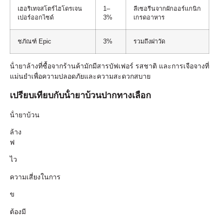
เฮอริเทจสโตร์ไฮโดรเจน
1–
ลีเซอรีนจากผักออร์แกนิก
เปอร์ออกไซด์
3%
เกรดอาหาร
ชภัณฑ์ Epic
3%
รวมถึงฝาวัด
น้ํายาล้างที่ซื้อจากร้านค้ามักมีสารบัฟเฟอร์ รสชาติ และการเจือจางที่
แม่นยําเพื่อความปลอดภัยและความสะดวกสบาย
เปรียบเทียบกับน้ํายาบ้วนปากทางเลือก
น้ํายาบ้วน
ล้าง
ฟ
ไว
ความเสี่ยงในการ
ข
ต้องมี