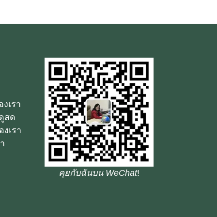
ของเรา
ดูสด
องเรา
รา
คุยกับฉันบน WeChat
!