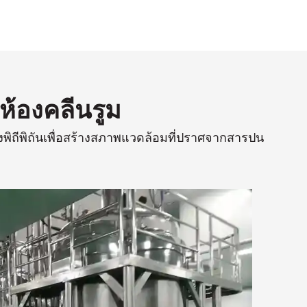
้องคลีนรูม
งพิถีพิถันเพื่อสร้างสภาพแวดล้อมที่ปราศจากสารปน