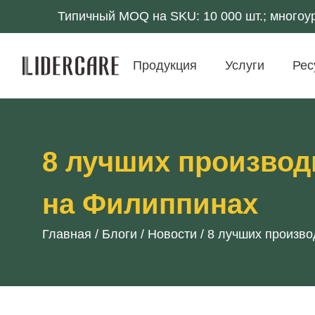
Типичный MOQ на SKU: 10 000 шт.; многоу
Продукция
Услуги
Рес
8 лучших производ
на Филиппинах
Главная
/
Блоги
/
Новости
/
8 лучших произво