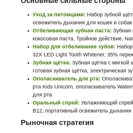
Основные сильные стороны
Уход за питомцами:
Набор зубной щётк
освежитель дыхания для кошек и собак
Отбеливающая зубная паста:
Зубная 
кокосовая паста, Тройное действие, Nan
Набор для отбеливания зубов:
Набор 
32X LED Light Tooth Whitener, 35% пер
Зубная щётка:
Зубная щётка с мягкой 
готовая зубная щётка, электрическая з
Ополаскиватель для рта:
Ополаскиват
рта Kids Unicorn, ополаскиватель Wate
для рта
Оральный спрей:
Увлажняющий спрей д
B12, портативный освежитель дыхания
Рыночная стратегия