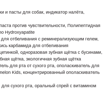
и и пасты для собак, индикатор налёта,
паста против чувствительности, Полипептидная
o Hydroxyapatite
для отбеливания с реминерализующим гелем,
екись карбамида для отбеливания
щетинкой, одноразовая зубная щётка с бусинами,
убная щётка, экологичная зубная щётка
ель для рта от сухого рта, ополаскиватель для
rmelon Kids, концентрированный ополаскиватель
ля сухого рта, оральный спрей с витамином