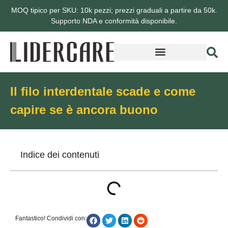
MOQ tipico per SKU: 10k pezzi; prezzi graduali a partire da 50k.
Supporto NDA e conformità disponibile.
Informazioni su Lidercare
Il filo interdentale scade e come
capire se è ancora buono
Indice dei contenuti
Fantastico! Condividi con: