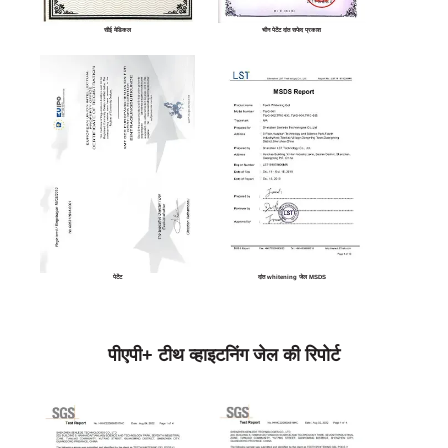
सीई मेडिकल
चीन पेटेंट दांत सफेद प्रकाश
पेटेंट
दांत whitening जेल MSDS
पीएपी+ टीथ व्हाइटनिंग जेल की रिपोर्ट