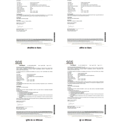
ऑस्ट्रेलिया का टीआरए
अमेरिका का टीआरए
यूरोपीय संघ का सीपीएसआर
यूके का सीपीएसआर