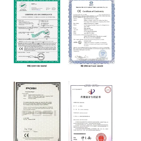
पीपीई प्रमाणन खेल माउथगार्ड
सीई एटेक्स BCT12JC 1921एस