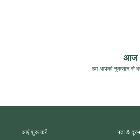
आज ह
हम आपको नुकसान से बच
आएँ शुरू करें
पता & दूरभ