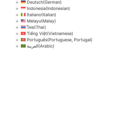
Deutsch
(
German
)
Indonesia
(
Indonesian
)
Italiano
(
Italian
)
Melayu
(
Malay
)
ไทย
(
Thai
)
Tiếng Việt
(
Vietnamese
)
Português
(
Portuguese, Portugal
)
العربية
(
Arabic
)